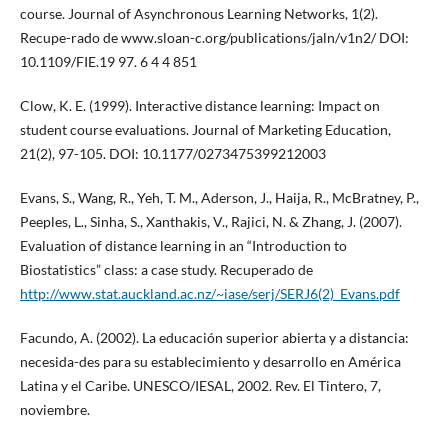
course. Journal of Asynchronous Learning Networks, 1(2).
Recupe-rado de www.sloan-c.org/publications/jaln/v1n2/ DOI:
10.1109/FIE.19 97. 6 4 4 851
Clow, K. E. (1999). Interactive distance learning: Impact on
student course evaluations. Journal of Marketing Education,
21(2), 97-105. DOI: 10.1177/0273475399212003
Evans, S., Wang, R., Yeh, T. M., Aderson, J., Haija, R., McBratney, P.,
Peeples, L., Sinha, S., Xanthakis, V., Rajici, N. & Zhang, J. (2007).
Evaluation of distance learning in an “Introduction to
Biostatistics” class: a case study. Recuperado de
http://www.stat.auckland.ac.nz/~iase/serj/SERJ6(2)_Evans.pdf
Facundo, A. (2002). La educación superior abierta y a distancia:
necesida-des para su establecimiento y desarrollo en América
Latina y el Caribe. UNESCO/IESAL, 2002. Rev. El Tintero, 7,
noviembre.