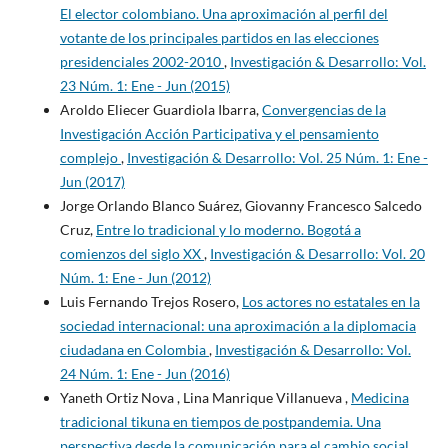
El elector colombiano. Una aproximación al perfil del
votante de los principales partidos en las elecciones
presidenciales 2002-2010
,
Investigación & Desarrollo: Vol.
23 Núm. 1: Ene - Jun (2015)
Aroldo Eliecer Guardiola Ibarra,
Convergencias de la
Investigación Acción Participativa y el pensamiento
complejo
,
Investigación & Desarrollo: Vol. 25 Núm. 1: Ene -
Jun (2017)
Jorge Orlando Blanco Suárez, Giovanny Francesco Salcedo
Cruz,
Entre lo tradicional y lo moderno. Bogotá a
comienzos del siglo XX
,
Investigación & Desarrollo: Vol. 20
Núm. 1: Ene - Jun (2012)
Luis Fernando Trejos Rosero,
Los actores no estatales en la
sociedad internacional: una aproximación a la diplomacia
ciudadana en Colombia
,
Investigación & Desarrollo: Vol.
24 Núm. 1: Ene - Jun (2016)
Yaneth Ortiz Nova , Lina Manrique Villanueva ,
Medicina
tradicional tikuna en tiempos de postpandemia. Una
perspectiva desde la comunicación para el cambio social
,