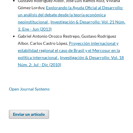
Gustavo Rodríguez Albor, José Luis Ramos Ruiz, Viviana
Gómez Lorduy,
Explorando la Ayuda Oficial al Desarrollo:
un análisis del debate desde la teoría económica
neoinstitucional
,
Investigación & Desarrollo: Vol. 21 Núm.
1: Ene - Jun (2013)
Gabriel Antonio Orozco Restrepo, Gustavo Rodríguez
Albor, Carlos Castro López,
Proyección internacional y
estabilidad regional el caso de Brasil y el Mercosur en la
política internacional
,
Investigación & Desarrollo: Vol. 18
Núm. 2: Jul - Dic (2010)
Open Journal Systems
Enviar un artículo