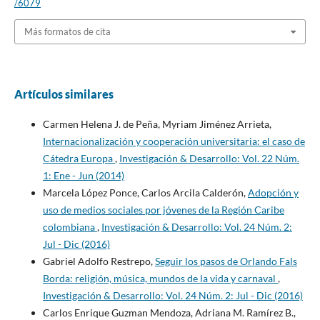
/6079
Más formatos de cita
Artículos similares
Carmen Helena J. de Peña, Myriam Jiménez Arrieta,
Internacionalización y cooperación universitaria: el caso de
Cátedra Europa
,
Investigación & Desarrollo: Vol. 22 Núm.
1: Ene - Jun (2014)
Marcela López Ponce, Carlos Arcila Calderón,
Adopción y
uso de medios sociales por jóvenes de la Región Caribe
colombiana
,
Investigación & Desarrollo: Vol. 24 Núm. 2:
Jul - Dic (2016)
Gabriel Adolfo Restrepo,
Seguir los pasos de Orlando Fals
Borda: religión, música, mundos de la vida y carnaval
,
Investigación & Desarrollo: Vol. 24 Núm. 2: Jul - Dic (2016)
Carlos Enrique Guzman Mendoza, Adriana M. Ramírez B.,