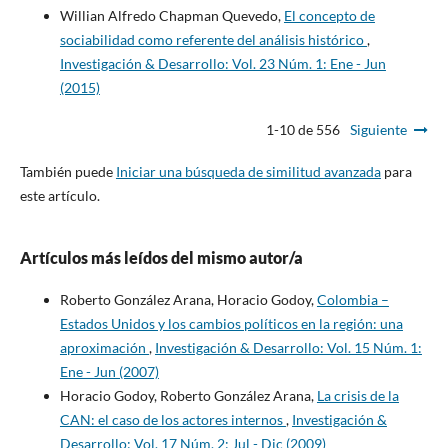
Willian Alfredo Chapman Quevedo,
El concepto de
sociabilidad como referente del análisis histórico
,
Investigación & Desarrollo: Vol. 23 Núm. 1: Ene - Jun
(2015)
1-10 de 556
Siguiente
También puede
Iniciar una búsqueda de similitud avanzada
para
este artículo.
Artículos más leídos del mismo autor/a
Roberto González Arana, Horacio Godoy,
Colombia –
Estados Unidos y los cambios políticos en la región: una
aproximación
,
Investigación & Desarrollo: Vol. 15 Núm. 1:
Ene - Jun (2007)
Horacio Godoy, Roberto González Arana,
La crisis de la
CAN: el caso de los actores internos
,
Investigación &
Desarrollo: Vol. 17 Núm. 2: Jul - Dic (2009)