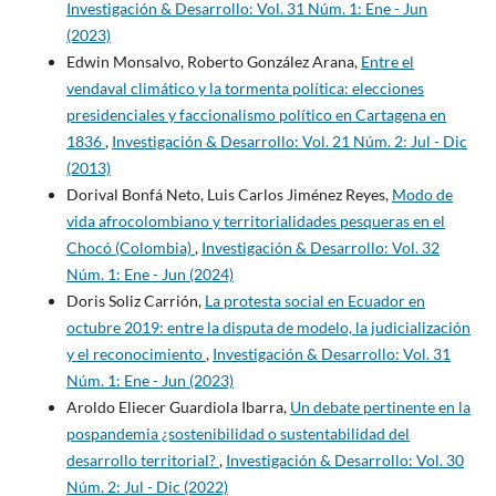
Investigación & Desarrollo: Vol. 31 Núm. 1: Ene - Jun
(2023)
Edwin Monsalvo, Roberto González Arana,
Entre el
vendaval climático y la tormenta política: elecciones
presidenciales y faccionalismo político en Cartagena en
1836
,
Investigación & Desarrollo: Vol. 21 Núm. 2: Jul - Dic
(2013)
Dorival Bonfá Neto, Luis Carlos Jiménez Reyes,
Modo de
vida afrocolombiano y territorialidades pesqueras en el
Chocó (Colombia)
,
Investigación & Desarrollo: Vol. 32
Núm. 1: Ene - Jun (2024)
Doris Soliz Carrión,
La protesta social en Ecuador en
octubre 2019: entre la disputa de modelo, la judicialización
y el reconocimiento
,
Investigación & Desarrollo: Vol. 31
Núm. 1: Ene - Jun (2023)
Aroldo Eliecer Guardiola Ibarra,
Un debate pertinente en la
pospandemia ¿sostenibilidad o sustentabilidad del
desarrollo territorial?
,
Investigación & Desarrollo: Vol. 30
Núm. 2: Jul - Dic (2022)