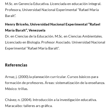
M.Sc. en Gerencia Educativa. Licenciada en educación integral.
Profesora, Universidad Nacional Experimental “Rafael María
Baralt”.
Henry Briceño, Universidad Nacional Experimental “Rafael
María Baralt”, Venezuela
Dr. en Ciencias de la Educación. M.Sc. en Ciencias Ambientales.
Licenciado en Biología. Profesor Asociado. Universidad Nacional
Experimental “Rafael María Baralt".
Referencias
Arnaz, j. (2000).la planeación curricular. Cursos básicos para
formación de profesores. Áreas: sistematización de la enseñanza.
México: trillas.
Chávez, n. (2004). Introducción a la investigación educativa.
Maracaibo: talleres ars gráfica.