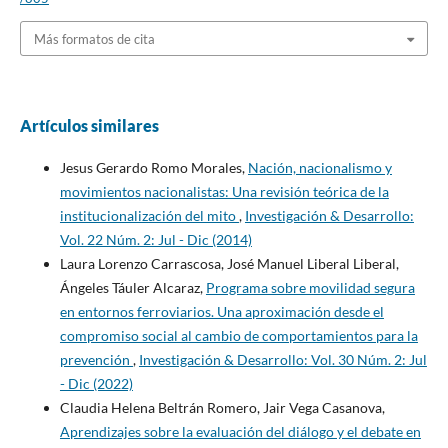
Más formatos de cita
Artículos similares
Jesus Gerardo Romo Morales,
Nación, nacionalismo y
movimientos nacionalistas: Una revisión teórica de la
institucionalización del mito
,
Investigación & Desarrollo:
Vol. 22 Núm. 2: Jul - Dic (2014)
Laura Lorenzo Carrascosa, José Manuel Liberal Liberal,
Ángeles Táuler Alcaraz,
Programa sobre movilidad segura
en entornos ferroviarios. Una aproximación desde el
compromiso social al cambio de comportamientos para la
prevención
,
Investigación & Desarrollo: Vol. 30 Núm. 2: Jul
- Dic (2022)
Claudia Helena Beltrán Romero, Jair Vega Casanova,
Aprendizajes sobre la evaluación del diálogo y el debate en