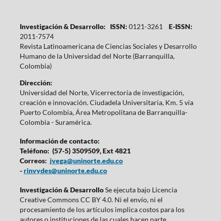
Investigación & Desarrollo: ISSN:
0121-3261
E-ISSN:
2011-7574
Revista Latinoamericana de Ciencias Sociales y Desarrollo
Humano de la Universidad del Norte (Barranquilla,
Colombia)
Dirección:
Universidad del Norte, Vicerrectoría de investigación,
creación e innovación. Ciudadela Universitaria, Km. 5 vía
Puerto Colombia, Área Metropolitana de Barranquilla-
Colombia - Suramérica.
Información de contacto:
Teléfono: (57-5) 3509509, Ext 4821
Correos:
jvega@uninorte.edu.co
-
rinvydes@uninorte.edu.co
Investigación & Desarrollo
Se ejecuta bajo Licencia
Creative Commons CC BY 4.0. Ni el envío, ni el
procesamiento de los artículos implica costos para los
autores o instituciones de las cuales hacen parte.