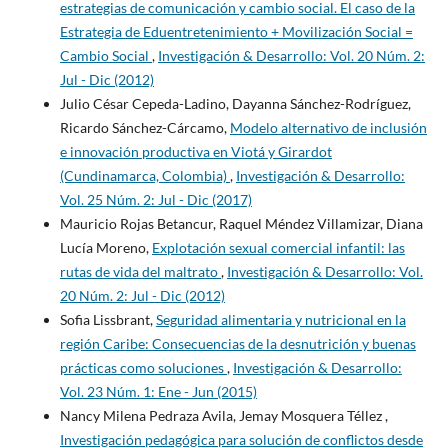
estrategias de comunicación y cambio social. El caso de la
Estrategia de Eduentretenimiento + Movilización Social =
Cambio Social
,
Investigación & Desarrollo: Vol. 20 Núm. 2:
Jul - Dic (2012)
Julio César Cepeda-Ladino, Dayanna Sánchez-Rodríguez,
Ricardo Sánchez-Cárcamo,
Modelo alternativo de inclusión
e innovación productiva en Viotá y Girardot
(Cundinamarca, Colombia)
,
Investigación & Desarrollo:
Vol. 25 Núm. 2: Jul - Dic (2017)
Mauricio Rojas Betancur, Raquel Méndez Villamizar, Diana
Lucía Moreno,
Explotación sexual comercial infantil: las
rutas de vida del maltrato
,
Investigación & Desarrollo: Vol.
20 Núm. 2: Jul - Dic (2012)
Sofia Lissbrant,
Seguridad alimentaria y nutricional en la
región Caribe: Consecuencias de la desnutrición y buenas
prácticas como soluciones
,
Investigación & Desarrollo:
Vol. 23 Núm. 1: Ene - Jun (2015)
Nancy Milena Pedraza Avila, Jemay Mosquera Téllez ,
Investigación pedagógica para solución de conflictos desde