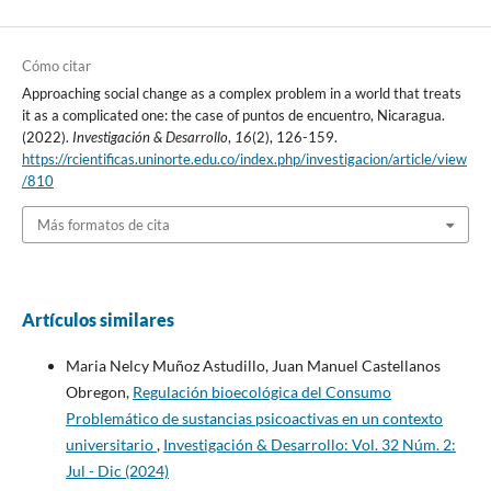
Cómo citar
Approaching social change as a complex problem in a world that treats
it as a complicated one: the case of puntos de encuentro, Nicaragua.
(2022).
Investigación & Desarrollo
,
16
(2), 126-159.
https://rcientificas.uninorte.edu.co/index.php/investigacion/article/view
/810
Más formatos de cita
Artículos similares
Maria Nelcy Muñoz Astudillo, Juan Manuel Castellanos
Obregon,
Regulación bioecológica del Consumo
Problemático de sustancias psicoactivas en un contexto
universitario
,
Investigación & Desarrollo: Vol. 32 Núm. 2:
Jul - Dic (2024)