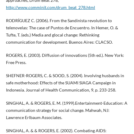
approaches, Drum Beat 278,
http://www.comminit.com/drum_beat_278.html
RODRÍGUEZ C. (2006). From the Sandinista revolution to
telenovelas: The case of Puntos de Encuentro. In Hemer, O. &
Tufte, T. (eds.) Media and glocal change: Rethinking
communication for development. Buenos Aires: CLACSO.
ROGERS, E. (2003). Diffusion of innovations (5th ed.). New York:
Free Press.
SHEFNER-ROGERS, C. & SOOD, S. (2004). Involving husbands in
safe motherhood: Effects of the SUAMI SIAGA Campaign in
Indonesia. Journal of Health Communication, 9, p. 233-258.
SINGHAL, A. & ROGERS, E. M. (1999).Entertainment-Education: A
communication strategy for social change. Mahwah, NJ:
Lawrence Erlbaum Associates.
SINGHAL, A. & & ROGERS, E. (2002). Combating AIDS: