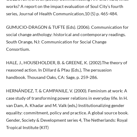
works? A report on the impact evaluation of Soul City’s fourth
series, Journal of Health Communication,10 (5) p. 465-484.
GUMUCIO-DRAGON & TUFTE (Eds). (2006). Communication for
social change anthology: historical and contemporary readings.
South Orange, NJ: Communication for Social Change
Consortium.
HALE, J., HOUSEHOLDER, B. & GREENE, K. (2002).The theory of
reasoned action. In Dillard & Pfau (Eds.), The persuasion
handbook. Thousand Oaks, CA: Sage, p. 259-286.
HERNÁNDEZ, T. & CAMPANILE, V. (2000). Feminism at work: A
case study of transforming power relations in everyday life. In H.
van Dam, A. Khadar and M. Valk (eds,) Institutionalizing gender
equality: commitment, policy and practice. A global source book.
Gender, Society & Development series 4, The Netherlands: Royal
Tropical Institute (KIT)