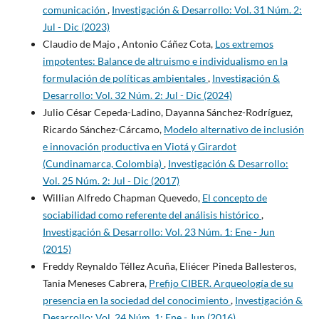
comunicación
,
Investigación & Desarrollo: Vol. 31 Núm. 2:
Jul - Dic (2023)
Claudio de Majo , Antonio Cáñez Cota,
Los extremos
impotentes: Balance de altruismo e individualismo en la
formulación de políticas ambientales
,
Investigación &
Desarrollo: Vol. 32 Núm. 2: Jul - Dic (2024)
Julio César Cepeda-Ladino, Dayanna Sánchez-Rodríguez,
Ricardo Sánchez-Cárcamo,
Modelo alternativo de inclusión
e innovación productiva en Viotá y Girardot
(Cundinamarca, Colombia)
,
Investigación & Desarrollo:
Vol. 25 Núm. 2: Jul - Dic (2017)
Willian Alfredo Chapman Quevedo,
El concepto de
sociabilidad como referente del análisis histórico
,
Investigación & Desarrollo: Vol. 23 Núm. 1: Ene - Jun
(2015)
Freddy Reynaldo Téllez Acuña, Eliécer Pineda Ballesteros,
Tania Meneses Cabrera,
Prefijo CIBER. Arqueología de su
presencia en la sociedad del conocimiento
,
Investigación &
Desarrollo: Vol. 24 Núm. 1: Ene - Jun (2016)