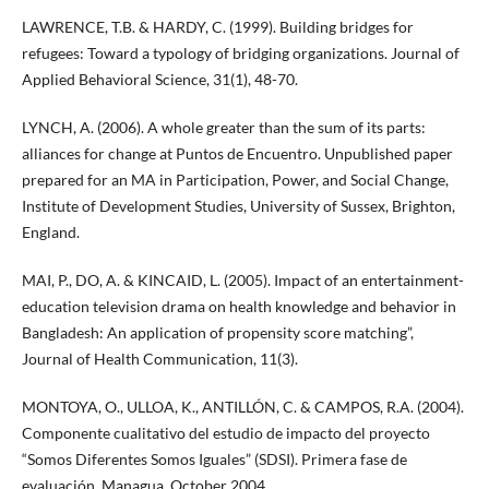
LAWRENCE, T.B. & HARDY, C. (1999). Building bridges for
refugees: Toward a typology of bridging organizations. Journal of
Applied Behavioral Science, 31(1), 48-70.
LYNCH, A. (2006). A whole greater than the sum of its parts:
alliances for change at Puntos de Encuentro. Unpublished paper
prepared for an MA in Participation, Power, and Social Change,
Institute of Development Studies, University of Sussex, Brighton,
England.
MAI, P., DO, A. & KINCAID, L. (2005). Impact of an entertainment-
education television drama on health knowledge and behavior in
Bangladesh: An application of propensity score matching”,
Journal of Health Communication, 11(3).
MONTOYA, O., ULLOA, K., ANTILLÓN, C. & CAMPOS, R.A. (2004).
Componente cualitativo del estudio de impacto del proyecto
“Somos Diferentes Somos Iguales” (SDSI). Primera fase de
evaluación. Managua, October 2004.