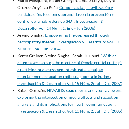
Mario Mosquera, Rafael Obregón, Linda S Lloyd, Mayra
Orozco, Angélica Peña,
Comunicación, movilización y
participación: lecciones aprendidas en la prevención y
control de la fiebre dengue (FD)
,
Investigación &
Desarrollo: Vol. 14 Núm. 1: Ene - Jun (2006)
Arvind Singhal,
Empowering the oppressed through
participatory theater
,
Investigación & Desarrollo: Vol. 12
Núm. 1: Ene - Jun (2004)
Karen Greiner, Arvind Singhal, Sarah Hurlburt,
“With an
antenna we can stop the practice of female genital cutting”:
a participatory assessment of ashreat al amal, an
entertainment-education radio soap opera in Sudan
,
Investigación & Desarrollo: Vol. 15 Núm. 2: Jul - Dic (2007)
Rafael Obregón,
HIV/AIDS, soap operas and young viewers:
exploring the intersection of media effects and reception
analysis and its implications for health communication
,
Investigación & Desarrollo: Vol. 13 Núm. 2: Jul - Dic (2005)