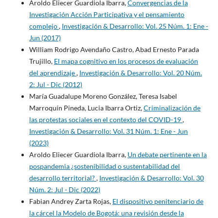
Aroldo Eliecer Guardiola Ibarra,
Convergencias de la
Investigación Acción Participativa y el pensamiento
complejo
,
Investigación & Desarrollo: Vol. 25 Núm. 1: Ene -
Jun (2017)
William Rodrigo Avendaño Castro, Abad Ernesto Parada
Trujillo,
El mapa cognitivo en los procesos de evaluación
del aprendizaje
,
Investigación & Desarrollo: Vol. 20 Núm.
2: Jul - Dic (2012)
María Guadalupe Moreno González, Teresa Isabel
Marroquín Pineda, Lucia Ibarra Ortiz,
Criminalización de
las protestas sociales en el contexto del COVID-19
,
Investigación & Desarrollo: Vol. 31 Núm. 1: Ene - Jun
(2023)
Aroldo Eliecer Guardiola Ibarra,
Un debate pertinente en la
pospandemia ¿sostenibilidad o sustentabilidad del
desarrollo territorial?
,
Investigación & Desarrollo: Vol. 30
Núm. 2: Jul - Dic (2022)
Fabian Andrey Zarta Rojas,
El dispositivo penitenciario de
la cárcel la Modelo de Bogotá: una revisión desde la