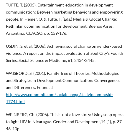
TUFTE, T. (2005). Entertainment-education in development
communication: Between marketing behaviors and empowering
people. In Hemer, O. & Tufte, T. (Eds.) Media & Glocal Change:
Rethinking communication for development. Buenos Aires,
Argentina: CLACSO, pp. 159-176.
USDIN, S. et al. (2006). Achieving social change on gender-based
violence: A report on the impact evaluation of Soul City’s Fourth
Series, Social Science & Medicine, 61, 2434-2445.
WAISBORD, S. (2001). Family Tree of Theories, Methodologies
and Strategies in Development Communication: Convergences
and Differences. Found at
http://www.comminit.com/socialchange/stsilviocomm/sld-
1774.html
WEINBERG, Ch. (2006). This is not a love story: Using soap opera
to fight HIV in Nicaragua. Gender and Development,14 (1), p. 37-
46, 10p.