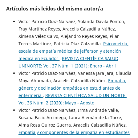
Artículos más leídos del mismo autor/a
Víctor Patricio Díaz-Narváez, Yolanda Dávila Pontón,
Fray Martínez Reyes, Aracelis Calzadilla Núñez,
Ximena Vélez Calvo, Alejandro Reyes Reyes, Pilar
Torres Martínez, Patricia Díaz Calzadilla,
Psicometría,
escala de empatía médica de jefferson y atención
médica en Ecuador
,
REVISTA CIENTÍFICA SALUD
UNINORTE: Vol. 37 Núm. 1 (2021): Enero - Abril
Víctor Patricio Díaz-Narváez, Vanessa Jara Jara, Claudia
Moya Ahumada, Aracelis Calzadilla Núñez,
Empatía,
género y declinación empática en estudiantes de
enfermería
,
REVISTA CIENTÍFICA SALUD UNINORTE:
Vol. 36 Núm. 2 (2020): Mayo - Agosto
Víctor Patricio Díaz-Narváez, Irma Andrade Valle,
Susana Facio Arciniega, Laura Alemán de la Torre,
Alma Rosa Quiroz Guerra, Aracelis Calzadilla Núñez,
Empatía y componentes de la empatía en estudiantes