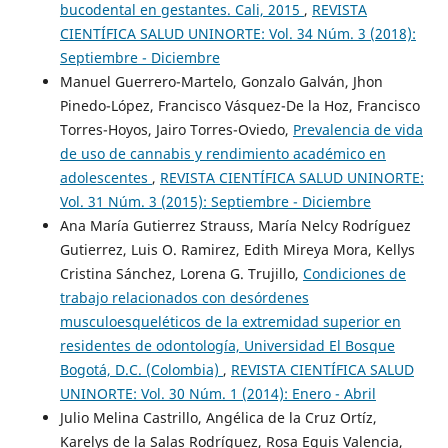
bucodental en gestantes. Cali, 2015
,
REVISTA
CIENTÍFICA SALUD UNINORTE: Vol. 34 Núm. 3 (2018):
Septiembre - Diciembre
Manuel Guerrero-Martelo, Gonzalo Galván, Jhon
Pinedo-López, Francisco Vásquez-De la Hoz, Francisco
Torres-Hoyos, Jairo Torres-Oviedo,
Prevalencia de vida
de uso de cannabis y rendimiento académico en
adolescentes
,
REVISTA CIENTÍFICA SALUD UNINORTE:
Vol. 31 Núm. 3 (2015): Septiembre - Diciembre
Ana María Gutierrez Strauss, María Nelcy Rodríguez
Gutierrez, Luis O. Ramirez, Edith Mireya Mora, Kellys
Cristina Sánchez, Lorena G. Trujillo,
Condiciones de
trabajo relacionados con desórdenes
musculoesqueléticos de la extremidad superior en
residentes de odontología, Universidad El Bosque
Bogotá, D.C. (Colombia)
,
REVISTA CIENTÍFICA SALUD
UNINORTE: Vol. 30 Núm. 1 (2014): Enero - Abril
Julio Melina Castrillo, Angélica de la Cruz Ortíz,
Karelys de la Salas Rodríguez, Rosa Eguis Valencia,