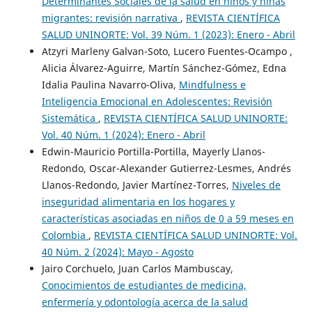
Determinantes Sociales de la salud en niños y niñas
migrantes: revisión narrativa
,
REVISTA CIENTÍFICA
SALUD UNINORTE: Vol. 39 Núm. 1 (2023): Enero - Abril
Atzyri Marleny Galvan-Soto, Lucero Fuentes-Ocampo ,
Alicia Álvarez-Aguirre, Martín Sánchez-Gómez, Edna
Idalia Paulina Navarro-Oliva,
Mindfulness e
Inteligencia Emocional en Adolescentes: Revisión
Sistemática
,
REVISTA CIENTÍFICA SALUD UNINORTE:
Vol. 40 Núm. 1 (2024): Enero - Abril
Edwin-Mauricio Portilla-Portilla, Mayerly Llanos-
Redondo, Oscar-Alexander Gutierrez-Lesmes, Andrés
Llanos-Redondo, Javier Martínez-Torres,
Niveles de
inseguridad alimentaria en los hogares y
características asociadas en niños de 0 a 59 meses en
Colombia
,
REVISTA CIENTÍFICA SALUD UNINORTE: Vol.
40 Núm. 2 (2024): Mayo - Agosto
Jairo Corchuelo, Juan Carlos Mambuscay,
Conocimientos de estudiantes de medicina,
enfermería y odontología acerca de la salud