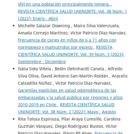
VIH en una población principalmente minera.
,
REVISTA CIENTÍFICA SALUD UNINORTE: Vol. 38 Núm. 1
(2022): Enero - Abril
Michelle Salazar Downing , Maira Silva Valenzuela,
Amada Cornejo Martínez, Víctor Patricio Díaz-Narváez,
Frecuencia de caries en niños de 6 a 11 años con
normopeso y malnutridos por exceso
,
REVISTA
CIENTÍFICA SALUD UNINORTE: Vol. 39 Núm. 3 (2023):
Septiembre - Diciembre
Italia Soto Villela , Belén Dehnhardt Canela , Alfredo
Silva Oliva, David Antonio San-Martín-Roldán , Aracelis
Calzadilla Núñez , Víctor Patricio Díaz-Narváez,
Garantías explícitas en salud odontológica de las
embarazadas y la salud pública por regiones y años
2010-2019 en Chile
,
REVISTA CIENTÍFICA SALUD
UNINORTE: Vol. 38 Núm. 2 (2022): Mayo - Agosto
Rita Tolosa Espinoza, Pilar Araya Cumsille, Carolina
Guzmán Vásquez, Diego Rodríguez Bustos, Víctor
Patricio Díaz-Narváez, Flávio RF Alves,
Frecuencia de