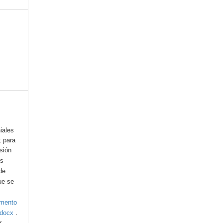
iales
; para
esión
os
de
ue se
umento
.
.docx
r