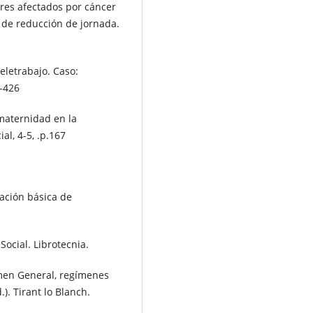
res afectados por cáncer
de reducción de jornada.
teletrabajo. Caso:
0-426
 maternidad en la
l, 4-5, .p.167
slación básica de
Social. Librotecnia.
gimen General, regímenes
). Tirant lo Blanch.