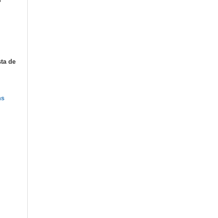
sta de
ns