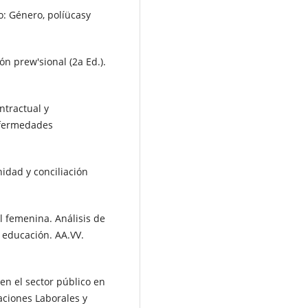
o: Género, políücasy
ón prew'sional (2a Ed.).
ntractual y
enfermedades
nidad y conciliación
al femenina. Análisis de
 educación. AA.VV.
 en el sector público en
aciones Laborales y