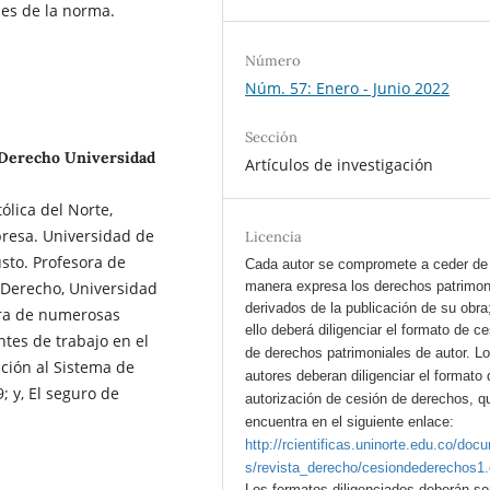
les de la norma.
Número
Núm. 57: Enero - Junio 2022
Sección
 Derecho Universidad
Artículos de investigación
ólica del Norte,
presa. Universidad de
Licencia
sto. Profesora de
Cada autor se compromete a ceder de
manera expresa los derechos patrimon
 Derecho, Universidad
derivados de la publicación de su obra
ora de numerosas
ello deberá diligenciar el formato de c
ntes de trabajo en el
de derechos patrimoniales de autor.
L
cción al Sistema de
autores deberan diligenciar el formato 
; y, El seguro de
autorización de cesión de derechos, q
encuentra en el siguiente enlace:
http://rcientificas.uninorte.edu.co/doc
s/revista_derecho/cesiondederechos1
Los formatos diligenciados deberán se