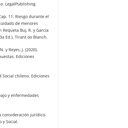
o. LegalPublishing.
 Cap. 11: Riesgo durante el
y cuidado de menores
 Requeta Buj, R. y García
(3a Ed.). Tirant oo Blanch.
N. y Reyes, J. (2020).
puestas. Ediciones
d Social chileno. Ediciones
abajo y enfermedades
 consideración jurídico-
 y Social.