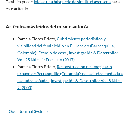
También puede
Iniciar una búsqueda de similitud avanzada
para
este artículo.
Artículos más leídos del mismo autor/a
Pamela Flores Prieto,
Cubrimiento periodístico y
visibilidad del feminicidio en El Heraldo (Barranquilla,
Colombia): Estudio de caso
,
Investigación & Desarrollo:
Vol. 25 Núm. 1: Ene - Jun (2017)
Pamela Flores Prieto,
Reconstrucción del imaginario
urbano de Barranquilla (Colombia): de la ciudad mediada a
la ciudad soñada.
,
Investigación & Desarrollo: Vol. 8 Núm.
2 (2000)
Open Journal Systems