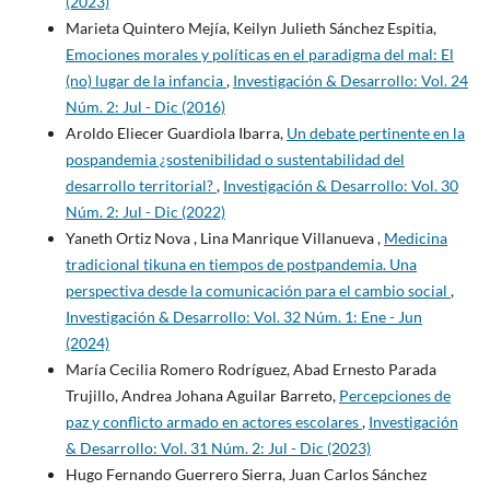
(2023)
Marieta Quintero Mejía, Keilyn Julieth Sánchez Espitia,
Emociones morales y políticas en el paradigma del mal: El
(no) lugar de la infancia
,
Investigación & Desarrollo: Vol. 24
Núm. 2: Jul - Dic (2016)
Aroldo Eliecer Guardiola Ibarra,
Un debate pertinente en la
pospandemia ¿sostenibilidad o sustentabilidad del
desarrollo territorial?
,
Investigación & Desarrollo: Vol. 30
Núm. 2: Jul - Dic (2022)
Yaneth Ortiz Nova , Lina Manrique Villanueva ,
Medicina
tradicional tikuna en tiempos de postpandemia. Una
perspectiva desde la comunicación para el cambio social
,
Investigación & Desarrollo: Vol. 32 Núm. 1: Ene - Jun
(2024)
María Cecilia Romero Rodríguez, Abad Ernesto Parada
Trujillo, Andrea Johana Aguilar Barreto,
Percepciones de
paz y conflicto armado en actores escolares
,
Investigación
& Desarrollo: Vol. 31 Núm. 2: Jul - Dic (2023)
Hugo Fernando Guerrero Sierra, Juan Carlos Sánchez