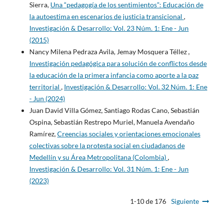
Sierra,
Una “pedagogía de los sentimientos”: Educación de
la autoestima en escenarios de justicia transicional
,
Investigación & Desarrollo: Vol. 23 Núm. 1: Ene - Jun
(2015)
Nancy Milena Pedraza Avila, Jemay Mosquera Téllez ,
Investigación pedagógica para solución de conflictos desde
la educación de la primera infancia como aporte a la paz
territorial
,
Investigación & Desarrollo: Vol. 32 Núm. 1: Ene
- Jun (2024)
Juan David Villa Gómez, Santiago Rodas Cano, Sebastián
Ospina, Sebastián Restrepo Muriel, Manuela Avendaño
Ramírez,
Creencias sociales y orientaciones emocionales
colectivas sobre la protesta social en ciudadanos de
Medellín y su Área Metropolitana (Colombia)
,
Investigación & Desarrollo: Vol. 31 Núm. 1: Ene - Jun
(2023)
1-10 de 176
Siguiente