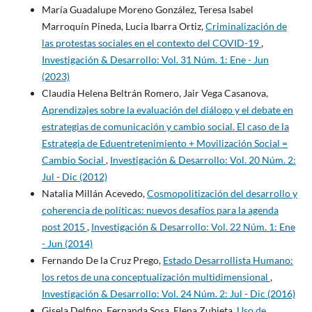
María Guadalupe Moreno González, Teresa Isabel
Marroquín Pineda, Lucia Ibarra Ortiz,
Criminalización de
las protestas sociales en el contexto del COVID-19
,
Investigación & Desarrollo: Vol. 31 Núm. 1: Ene - Jun
(2023)
Claudia Helena Beltrán Romero, Jair Vega Casanova,
Aprendizajes sobre la evaluación del diálogo y el debate en
estrategias de comunicación y cambio social. El caso de la
Estrategia de Eduentretenimiento + Movilización Social =
Cambio Social
,
Investigación & Desarrollo: Vol. 20 Núm. 2:
Jul - Dic (2012)
Natalia Millán Acevedo,
Cosmopolitización del desarrollo y
coherencia de políticas: nuevos desafíos para la agenda
post 2015
,
Investigación & Desarrollo: Vol. 22 Núm. 1: Ene
- Jun (2014)
Fernando De la Cruz Prego,
Estado Desarrollista Humano:
los retos de una conceptualización multidimensional
,
Investigación & Desarrollo: Vol. 24 Núm. 2: Jul - Dic (2016)
Gisela Delfino, Fernanda Sosa, Elena Zubieta,
Uso de