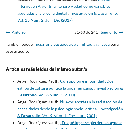
internet en Argentina: género y edad como variables
asociadas a la brecha digital
,
Investigación & Desarrollo:
Vol. 25 Núm. 2: Jul - Dic (2017)
Anterior
51-60 de 241
Siguiente
También puede
Iniciar una búsqueda de similitud avanzada
para
este artículo.
Artículos más leídos del mismo autor/a
Ángel Rodríguez Kauth,
Corrupción e impunidad :Dos
estilos de cultura política latinoamericana.
,
Investigación &
Desarrollo: Vol. 8 Núm. 3 (2000)
Ángel Rodríguez Kauth,
Nuevos aportes a la satisfacción de
necesidades desde la psicología social crítica
,
Investigación
& Desarrollo: Vol. 9 Núm. 1: Ene - Jun (2001)
Ángel Rodríguez Kauth,
¿En qué lugar se pierden las ayudas