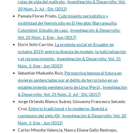
rutas de vida del maltrato
,
Investigación & Desarrollo: Vol.
20 Núm. 2: Jul - Dic (2012)
Pamela Flores Prieto,
Cubrimiento periodístico y
visibilidad del feminicidio en El Heraldo (Barranquilla,
Colombia): Estudio de caso
,
Investigación & Desarrollo:
Vol. 25 Núm. 1: Ene - Jun (2017)
Doris Soliz Carrión,
La protesta social en Ecuador en
octubre 2019: entre la disputa de modelo, la judicialización
y el reconocimiento
,
Investigación & Desarrollo: Vol. 31
Núm. 1: Ene - Jun (2023)
Sebastián Madueño Ruiz,
Perspectiva temporal futura en
mujeres sentenciadas por el delito de terrorismo en un
establecimiento penitenciario de Lima (Perú)
,
Investigación
& Desarrollo: Vol. 25 Núm. 2: Jul - Dic (2017)
Jorge Orlando Blanco Suárez, Giovanny Francesco Salcedo
Cruz,
Entre lo tradicional y lo moderno. Bogotá a
comienzos del siglo XX
,
Investigación & Desarrollo: Vol. 20
Núm. 1: Ene - Jun (2012)
Carlos Minotta Valencia, Nancy Eliana Gallo Restrepo,