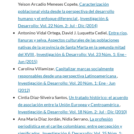
Yeison Arcadio Meneses Copete,
Caracterización
poblacional vista desde la perspectiva del desarrollo
humano y el enfoque diferencial
,
Investigación &
Desarrollo: Vol. 22 Núm. 2: Jul - Dic (2014)
Antonino Vidal Ortega, David J. Luquetta Cediel,
Entre ríos,
llanuras y selva. Aspectos culturales de las poblaciones
nativas de la provincia de Santa Marta en la segunda mitad
del XVIII
,
Investigación & Desarrollo: Vol. 23 Núm. 1: Ene -
Jun (2015)
Carolina Villamizar,
Capitalizar marcas socialmente
responsables desde una perspectiva Latinoamericana
,
Investigación & Desarrollo: Vol. 20 Núm. 1: Ene - Jun
(2012)
Cintia Díaz-Silveira Santos,
Un tratado histórico: el acuerdo
de asociación entre la Unión Europea y Centroamérica
,
Investigación & Desarrollo: Vol. 18 Núm. 2: Jul - Dic (2010)
Ana María Díaz Jordán, Nidia Serrano,
La profesión
periodística en el caribe colombiano: entre percepción y
significados
,
Investigación & Desarrollo: Vol. 25 Núm. 1: