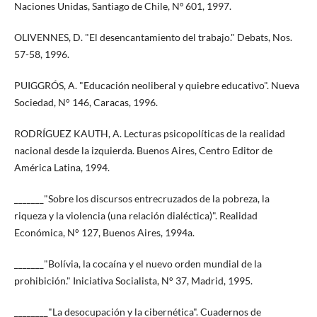
Naciones Unidas, Santiago de Chile, Nº 601, 1997.
OLIVENNES, D. "El desencantamiento del trabajo." Debats, Nos.
57-58, 1996.
PUIGGRÓS, A. "Educación neoliberal y quiebre educativo". Nueva
Sociedad, N° 146, Caracas, 1996.
RODRÍGUEZ KAUTH, A. Lecturas psicopolíticas de la realidad
nacional desde la izquierda. Buenos Aires, Centro Editor de
América Latina, 1994.
_______"Sobre los discursos entrecruzados de la pobreza, la
riqueza y la violencia (una relación dialéctica)". Realidad
Económica, N° 127, Buenos Aires, 1994a.
_______"Bolívia, la cocaína y el nuevo orden mundial de la
prohibición." Iniciativa Socialista, N° 37, Madrid, 1995.
________"La desocupación y la cibernética". Cuadernos de