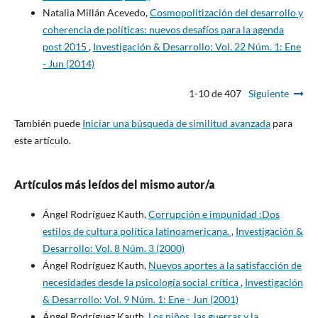
Natalia Millán Acevedo,
Cosmopolitización del desarrollo y
coherencia de políticas: nuevos desafíos para la agenda
post 2015
,
Investigación & Desarrollo: Vol. 22 Núm. 1: Ene
- Jun (2014)
1-10 de 407
Siguiente
También puede
Iniciar una búsqueda de similitud avanzada
para
este artículo.
Artículos más leídos del mismo autor/a
Ángel Rodríguez Kauth,
Corrupción e impunidad :Dos
estilos de cultura política latinoamericana.
,
Investigación &
Desarrollo: Vol. 8 Núm. 3 (2000)
Ángel Rodríguez Kauth,
Nuevos aportes a la satisfacción de
necesidades desde la psicología social crítica
,
Investigación
& Desarrollo: Vol. 9 Núm. 1: Ene - Jun (2001)
Ángel Rodríguez Kauth,
Los niños, las guerras y la