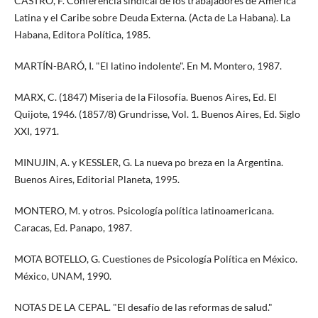
CASTRO, F. Conferencia sindical de los trabajadores de América
Latina y el Caribe sobre Deuda Externa. (Acta de La Habana). La
Habana, Editora Política, 1985.
MARTÍN-BARÓ, I. "El latino indolente". En M. Montero, 1987.
MARX, C. (1847) Miseria de la Filosofía. Buenos Aires, Ed. El
Quijote, 1946. (1857/8) Grundrisse, Vol. 1. Buenos Aires, Ed. Siglo
XXI, 1971.
MINUJIN, A. y KESSLER, G. La nueva po breza en la Argentina.
Buenos Aires, Editorial Planeta, 1995.
MONTERO, M. y otros. Psicología política latinoamericana.
Caracas, Ed. Panapo, 1987.
MOTA BOTELLO, G. Cuestiones de Psicología Política en México.
México, UNAM, 1990.
NOTAS DE LA CEPAL. "El desafío de las reformas de salud."