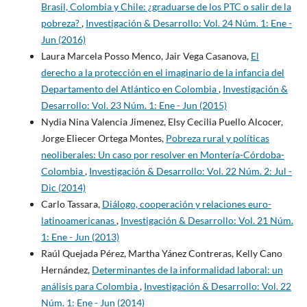
Brasil, Colombia y Chile: ¿graduarse de los PTC o salir de la
pobreza?
,
Investigación & Desarrollo: Vol. 24 Núm. 1: Ene -
Jun (2016)
Laura Marcela Posso Menco, Jair Vega Casanova,
El
derecho a la protección en el imaginario de la infancia del
Departamento del Atlántico en Colombia
,
Investigación &
Desarrollo: Vol. 23 Núm. 1: Ene - Jun (2015)
Nydia Nina Valencia Jimenez, Elsy Cecilia Puello Alcocer,
Jorge Eliecer Ortega Montes,
Pobreza rural y políticas
neoliberales: Un caso por resolver en Montería-Córdoba-
Colombia
,
Investigación & Desarrollo: Vol. 22 Núm. 2: Jul -
Dic (2014)
Carlo Tassara,
Diálogo, cooperación y relaciones euro-
latinoamericanas
,
Investigación & Desarrollo: Vol. 21 Núm.
1: Ene - Jun (2013)
Raúl Quejada Pérez, Martha Yánez Contreras, Kelly Cano
Hernández,
Determinantes de la informalidad laboral: un
análisis para Colombia
,
Investigación & Desarrollo: Vol. 22
Núm. 1: Ene - Jun (2014)