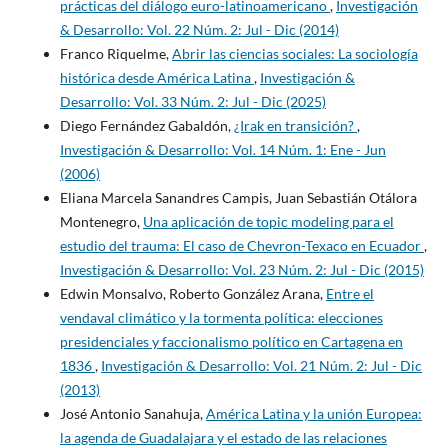
prácticas del diálogo euro-latinoamericano
,
Investigación
& Desarrollo: Vol. 22 Núm. 2: Jul - Dic (2014)
Franco Riquelme,
Abrir las ciencias sociales: La sociología
histórica desde América Latina
,
Investigación &
Desarrollo: Vol. 33 Núm. 2: Jul - Dic (2025)
Diego Fernández Gabaldón,
¿Irak en transición?
,
Investigación & Desarrollo: Vol. 14 Núm. 1: Ene - Jun
(2006)
Eliana Marcela Sanandres Campis, Juan Sebastián Otálora
Montenegro,
Una aplicación de topic modeling para el
estudio del trauma: El caso de Chevron-Texaco en Ecuador
,
Investigación & Desarrollo: Vol. 23 Núm. 2: Jul - Dic (2015)
Edwin Monsalvo, Roberto González Arana,
Entre el
vendaval climático y la tormenta política: elecciones
presidenciales y faccionalismo político en Cartagena en
1836
,
Investigación & Desarrollo: Vol. 21 Núm. 2: Jul - Dic
(2013)
José Antonio Sanahuja,
América Latina y la unión Europea:
la agenda de Guadalajara y el estado de las relaciones