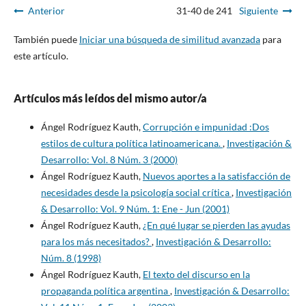
Anterior
31-40 de 241
Siguiente
También puede
Iniciar una búsqueda de similitud avanzada
para
este artículo.
Artículos más leídos del mismo autor/a
Ángel Rodríguez Kauth,
Corrupción e impunidad :Dos
estilos de cultura política latinoamericana.
,
Investigación &
Desarrollo: Vol. 8 Núm. 3 (2000)
Ángel Rodríguez Kauth,
Nuevos aportes a la satisfacción de
necesidades desde la psicología social crítica
,
Investigación
& Desarrollo: Vol. 9 Núm. 1: Ene - Jun (2001)
Ángel Rodríguez Kauth,
¿En qué lugar se pierden las ayudas
para los más necesitados?
,
Investigación & Desarrollo:
Núm. 8 (1998)
Ángel Rodríguez Kauth,
El texto del discurso en la
propaganda política argentina
,
Investigación & Desarrollo: