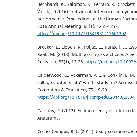
Bernhardt, K., Salomon, K., Ferraro, R., Crockett, R
Vacek, J. (2016). Individual differences in dynam
performance. Proceedings of the Human Factors
2016 Annual Meeting, 60(1), 1255-1259.
https://doi.org/10.1177/1541931213601292
Broeker, L., Liepelt, R., Poljac, E., Künzell, S., Ew
Raab, M. (2018). Multitas-king as a choice: A per
Research, 82(1), 12-23.
https://doi.org/10.1007
Calderwood, C., Ackerman, P. L. & Conklin, E. M.
college students “do” whi-le studying? An invest
Computers & Education, 75, 19-29.
https://doi.org/10.1016/j.compedu.2014.02.004
Cassany, D. (2012). En línea: leer y escribir en l
Anagrama.
Cortés Campos, R. L. (2015). Uso y consumo de re