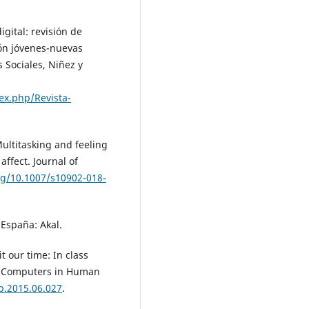
igital: revisión de
ión jóvenes-nuevas
 Sociales, Niñez y
dex.php/Revista-
Multitasking and feeling
affect. Journal of
org/10.1007/s10902-018-
 España: Akal.
it our time: In class
. Computers in Human
hb.2015.06.027
.