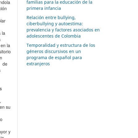
andola
familias para la educación de la
ción
primera infancia
Relación entre bullying,
lar
ciberbullying y autoestima:
prevalencia y factores asociados en
 la
adolescentes de Colombia
a
 en la
Temporalidad y estructura de los
itorio
géneros discursivos en un
un
programa de español para
o de
extranjeros
a
s
,
 en su
to
yor y
jo