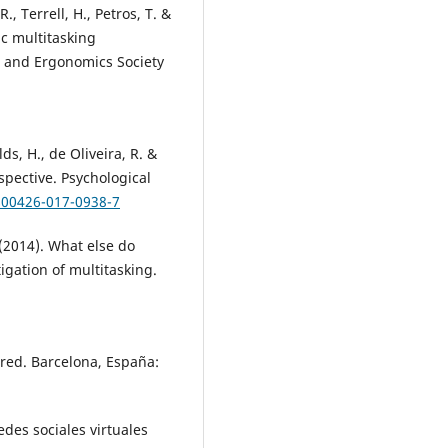
., Terrell, H., Petros, T. &
ic multitasking
 and Ergonomics Society
olds, H., de Oliveira, R. &
spective. Psychological
/s00426-017-0938-7
 (2014). What else do
igation of multitasking.
a red. Barcelona, España:
des sociales virtuales