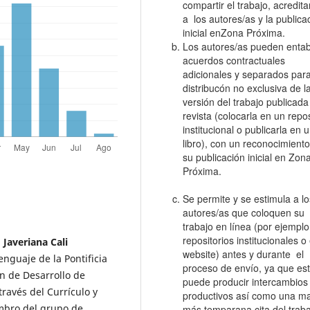
compartir el trabajo, acredit
a los autores/as y la publica
inicial enZona Próxima.
Los autores/as pueden entab
acuerdos contractuales
adicionales y separados para
distribucón no exclusiva de l
versión del trabajo publicada
revista (colocarla en un repos
institucional o publicarla en 
libro), con un reconocimient
su publicación inicial en Zon
Próxima.
Se permite y se estimula a lo
autores/as que coloquen su
trabajo en línea (por ejemplo
repositorios institucionales o
 Javeriana Cali
website) antes y durante el
guaje de la Pontificia
proceso de envío, ya que es
an de Desarrollo de
puede producir intercambios
ravés del Currículo y
productivos así como una ma
embro del grupo de
más temparana cita del traba