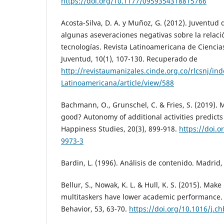
https://doi.org/10.1177/0959354318815766
Acosta-Silva, D. A. y Muñoz, G. (2012). Juventud d
algunas aseveraciones negativas sobre la relac
tecnologías. Revista Latinoamericana de Ciencias
Juventud, 10(1), 107-130. Recuperado de
http://revistaumanizales.cinde.org.co/rlcsnj/in
Latinoamericana/article/view/588
Bachmann, O., Grunschel, C. & Fries, S. (2019). 
good? Autonomy of additional activities predicts 
Happiness Studies, 20(3), 899-918.
https://doi.
9973-3
Bardin, L. (1996). Análisis de contenido. Madrid,
Bellur, S., Nowak, K. L. & Hull, K. S. (2015). Make 
multitaskers have lower academic performance
Behavior, 53, 63-70.
https://doi.org/10.1016/j.c