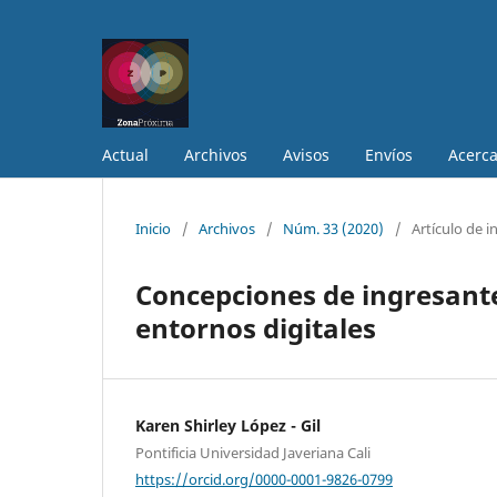
Actual
Archivos
Avisos
Envíos
Acerc
Inicio
/
Archivos
/
Núm. 33 (2020)
/
Artículo de i
Concepciones de ingresante
entornos digitales
Karen Shirley López - Gil
Pontificia Universidad Javeriana Cali
https://orcid.org/0000-0001-9826-0799