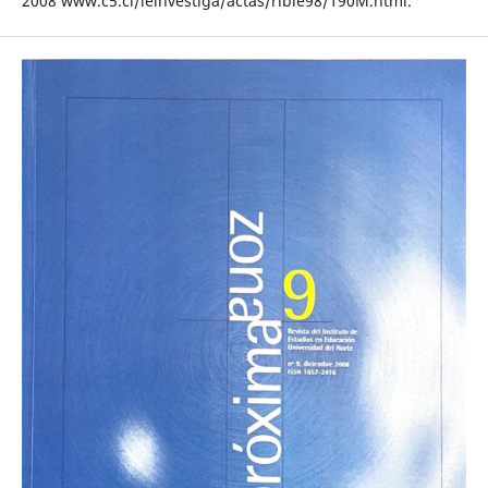
2008 www.c5.cl/ieinvestiga/actas/ribie98/190M.html.