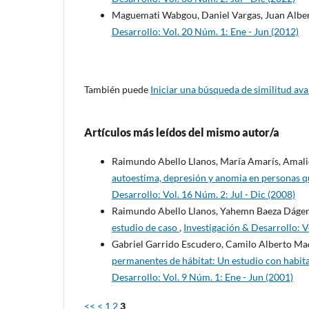
Maguemati Wabgou, Daniel Vargas, Juan Alber
Desarrollo: Vol. 20 Núm. 1: Ene - Jun (2012)
También puede
Iniciar una búsqueda de similitud av
Artículos más leídos del mismo autor/a
Raimundo Abello Llanos, María Amarís, Amalio
autoestima, depresión y anomia en personas que
Desarrollo: Vol. 16 Núm. 2: Jul - Dic (2008)
Raimundo Abello Llanos, Yahemn Baeza Dáger
estudio de caso
,
Investigación & Desarrollo: Vo
Gabriel Garrido Escudero, Camilo Alberto Ma
permanentes de hábitat: Un estudio con habi
Desarrollo: Vol. 9 Núm. 1: Ene - Jun (2001)
<<
<
1
2
3