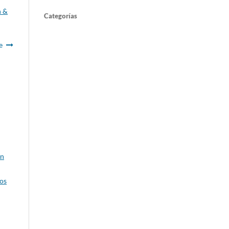
n &
Categorías
e
un
ios