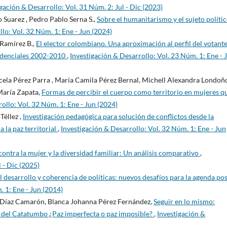
gación & Desarrollo: Vol. 31 Núm. 2: Jul - Dic (2023)
 Suarez , Pedro Pablo Serna S.,
Sobre el humanitarismo y el sujeto políti
lo: Vol. 32 Núm. 1: Ene - Jun (2024)
Ramírez B.,
El elector colombiano. Una aproximación al perfil del votant
esidenciales 2002-2010
,
Investigación & Desarrollo: Vol. 23 Núm. 1: Ene - 
rcela Pérez Parra , María Camila Pérez Bernal, Michell Alexandra Londoñ
 María Zapata,
Formas de percibir el cuerpo como territorio en mujeres q
ollo: Vol. 32 Núm. 1: Ene - Jun (2024)
éllez ,
Investigación pedagógica para solución de conflictos desde la
 la paz territorial
,
Investigación & Desarrollo: Vol. 32 Núm. 1: Ene - Jun
contra la mujer y la diversidad familiar: Un análisis comparativo
,
 - Dic (2025)
 desarrollo y coherencia de políticas: nuevos desafíos para la agenda pos
. 1: Ene - Jun (2014)
a Díaz Camarón, Blanca Johanna Pérez Fernández,
Seguir en lo mismo:
s del Catatumbo ¿Paz imperfecta o paz imposible?
,
Investigación &