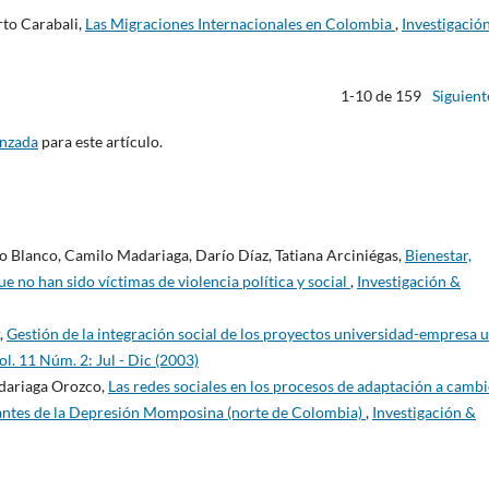
to Carabali,
Las Migraciones Internacionales en Colombia
,
Investigació
1-10 de 159
Siguient
anzada
para este artículo.
 Blanco, Camilo Madariaga, Darío Díaz, Tatiana Arciniégas,
Bienestar,
 no han sido víctimas de violencia política y social
,
Investigación &
,
Gestión de la integración social de los proyectos universidad-empresa 
l. 11 Núm. 2: Jul - Dic (2003)
dariaga Orozco,
Las redes sociales en los procesos de adaptación a camb
tantes de la Depresión Momposina (norte de Colombia)
,
Investigación &