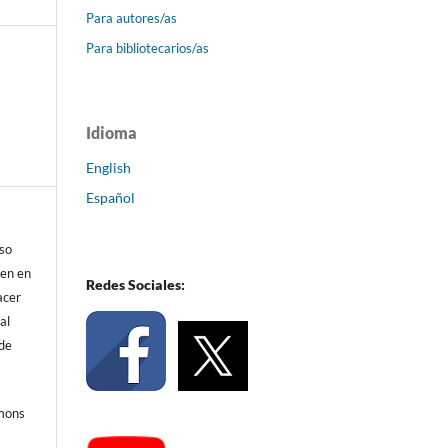
Para autores/as
Para bibliotecarios/as
Idioma
English
Español
eso
ren en
Redes Sociales:
acer
al
 de
mmons