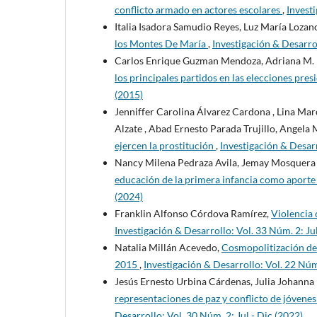
conflicto armado en actores escolares
,
Investi
Italia Isadora Samudio Reyes, Luz María Lozano
los Montes De María
,
Investigación & Desarrol
Carlos Enrique Guzman Mendoza, Adriana M. 
los principales partidos en las elecciones pr
(2015)
Jenniffer Carolina Álvarez Cardona , Lina Ma
Alzate , Abad Ernesto Parada Trujillo, Angela
ejercen la prostitución
,
Investigación & Desarr
Nancy Milena Pedraza Avila, Jemay Mosquera T
educación de la primera infancia como aporte a
(2024)
Franklin Alfonso Córdova Ramírez,
Violencia 
Investigación & Desarrollo: Vol. 33 Núm. 2: Jul
Natalia Millán Acevedo,
Cosmopolitización del
2015
,
Investigación & Desarrollo: Vol. 22 Núm
Jesús Ernesto Urbina Cárdenas, Julia Johann
representaciones de paz y conflicto de jóvene
Desarrollo: Vol. 30 Núm. 2: Jul - Dic (2022)