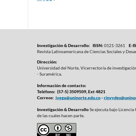
Investigación & Desarrollo: ISSN:
0121-3261
E-IS
Revista Latinoamericana de Ciencias Sociales y Desa
Dirección:
Universidad del Norte, Vicerrectoría de investigaci
- Suramérica.
Información de contacto:
Teléfono: (57-5) 3509509, Ext 4821
Correos:
jvega@uninorte.edu.co
-
rinvydes@uninor
Investigación & Desarrollo
Se ejecuta bajo Licencia
de las cuales hacen parte.