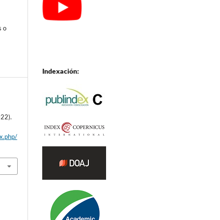
s o
Indexación:
022).
ex.php/