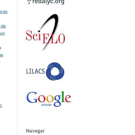
co en
e de
Jun
o
ue
t
Navegar