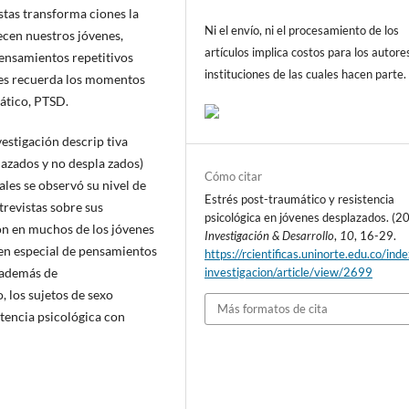
stas transforma ciones la
Ni el envío, ni el procesamiento de los
ecen nuestros jóvenes,
artículos implica costos para los autore
ensamientos repetitivos
instituciones de las cuales hacen parte.
 les recuerda los momentos
mático, PTSD.
vestigación descrip tiva
lazados y no despla zados)
Cómo citar
les se observó su nivel de
Estrés post-traumático y resistencia
trevistas sobre sus
psicológica en jóvenes desplazados. (2
on en muchos de los jóvenes
Investigación & Desarrollo
,
10
, 16-29.
(en especial de pensamientos
https://rcientificas.uninorte.edu.co/ind
, además de
investigacion/article/view/2699
 los sujetos de sexo
Más formatos de cita
stencia psicológica con