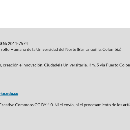
SN:
2011-7574
rrollo Humano de la Universidad del Norte (Barranquilla, Colombia)
ón, creación e innovación. Ciudadela Universitaria, Km. 5 vía Puerto Co
te.edu.co
 Creative Commons CC BY 4.0. Ni el envío, ni el procesamiento de los artí