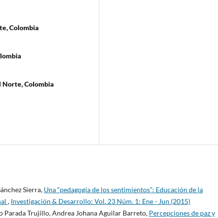
rte, Colombia
olombia
l Norte, Colombia
ánchez Sierra,
Una “pedagogía de los sentimientos”: Educación de la
nal
,
Investigación & Desarrollo: Vol. 23 Núm. 1: Ene - Jun (2015)
 Parada Trujillo, Andrea Johana Aguilar Barreto,
Percepciones de paz y