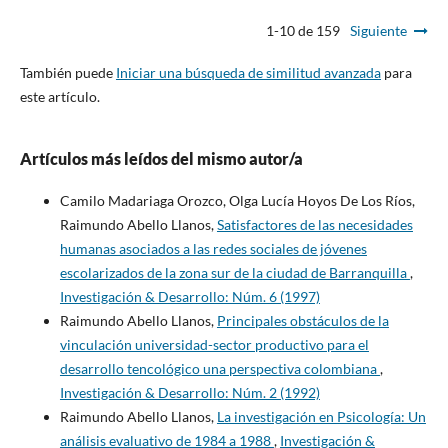
1-10 de 159
Siguiente
También puede
Iniciar una búsqueda de similitud avanzada
para
este artículo.
Artículos más leídos del mismo autor/a
Camilo Madariaga Orozco, Olga Lucía Hoyos De Los Ríos,
Raimundo Abello Llanos,
Satisfactores de las necesidades
humanas asociados a las redes sociales de jóvenes
escolarizados de la zona sur de la ciudad de Barranquilla
,
Investigación & Desarrollo: Núm. 6 (1997)
Raimundo Abello Llanos,
Principales obstáculos de la
vinculación universidad-sector productivo para el
desarrollo tencológico una perspectiva colombiana
,
Investigación & Desarrollo: Núm. 2 (1992)
Raimundo Abello Llanos,
La investigación en Psicología: Un
análisis evaluativo de 1984 a 1988
,
Investigación &