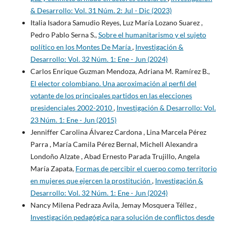
& Desarrollo: Vol. 31 Núm. 2: Jul - Dic (2023)
Italia Isadora Samudio Reyes, Luz María Lozano Suarez ,
Pedro Pablo Serna S.,
Sobre el humanitarismo y el sujeto
político en los Montes De María
,
Investigación &
Desarrollo: Vol. 32 Núm. 1: Ene - Jun (2024)
Carlos Enrique Guzman Mendoza, Adriana M. Ramírez B.,
El elector colombiano. Una aproximación al perfil del
votante de los principales partidos en las elecciones
presidenciales 2002-2010
,
Investigación & Desarrollo: Vol.
23 Núm. 1: Ene - Jun (2015)
Jenniffer Carolina Álvarez Cardona , Lina Marcela Pérez
Parra , María Camila Pérez Bernal, Michell Alexandra
Londoño Alzate , Abad Ernesto Parada Trujillo, Angela
María Zapata,
Formas de percibir el cuerpo como territorio
en mujeres que ejercen la prostitución
,
Investigación &
Desarrollo: Vol. 32 Núm. 1: Ene - Jun (2024)
Nancy Milena Pedraza Avila, Jemay Mosquera Téllez ,
Investigación pedagógica para solución de conflictos desde