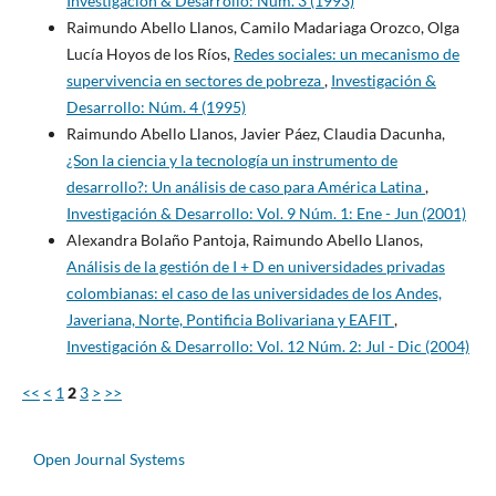
Investigación & Desarrollo: Núm. 3 (1993)
Raimundo Abello Llanos, Camilo Madariaga Orozco, Olga
Lucía Hoyos de los Ríos,
Redes sociales: un mecanismo de
supervivencia en sectores de pobreza
,
Investigación &
Desarrollo: Núm. 4 (1995)
Raimundo Abello Llanos, Javier Páez, Claudia Dacunha,
¿Son la ciencia y la tecnología un instrumento de
desarrollo?: Un análisis de caso para América Latina
,
Investigación & Desarrollo: Vol. 9 Núm. 1: Ene - Jun (2001)
Alexandra Bolaño Pantoja, Raimundo Abello Llanos,
Análisis de la gestión de I + D en universidades privadas
colombianas: el caso de las universidades de los Andes,
Javeriana, Norte, Pontificia Bolivariana y EAFIT
,
Investigación & Desarrollo: Vol. 12 Núm. 2: Jul - Dic (2004)
<<
<
1
2
3
>
>>
Open Journal Systems