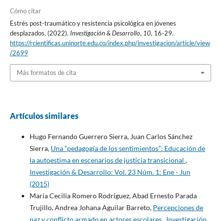
Cómo citar
Estrés post-traumático y resistencia psicológica en jóvenes
desplazados. (2022).
Investigación & Desarrollo
,
10
, 16-29.
https://rcientificas.uninorte.edu.co/index.php/investigacion/article/view
/2699
Más formatos de cita
Artículos similares
Hugo Fernando Guerrero Sierra, Juan Carlos Sánchez
Sierra,
Una “pedagogía de los sentimientos”: Educación de
la autoestima en escenarios de justicia transicional
,
Investigación & Desarrollo: Vol. 23 Núm. 1: Ene - Jun
(2015)
María Cecilia Romero Rodríguez, Abad Ernesto Parada
Trujillo, Andrea Johana Aguilar Barreto,
Percepciones de
paz y conflicto armado en actores escolares
,
Investigación