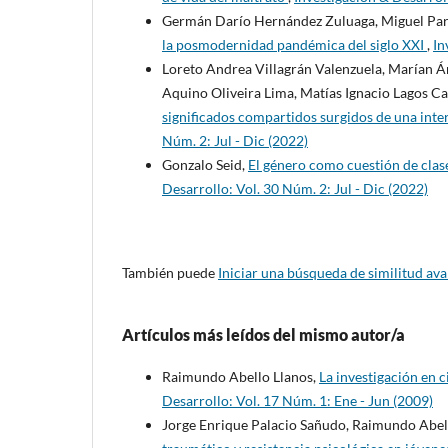
Germán Darío Hernández Zuluaga, Miguel Para
la posmodernidad pandémica del siglo XXI
,
In
Loreto Andrea Villagrán Valenzuela, Marían Án
Aquino Oliveira Lima, Matías Ignacio Lagos Cas
significados compartidos surgidos de una int
Núm. 2: Jul - Dic (2022)
Gonzalo Seid,
El género como cuestión de clas
Desarrollo: Vol. 30 Núm. 2: Jul - Dic (2022)
También puede
Iniciar una búsqueda de similitud av
Artículos más leídos del mismo autor/a
Raimundo Abello Llanos,
La investigación en c
Desarrollo: Vol. 17 Núm. 1: Ene - Jun (2009)
Jorge Enrique Palacio Sañudo, Raimundo Abell