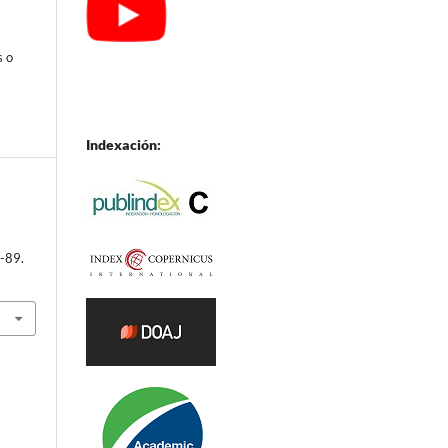
s o
Indexación:
3-89.