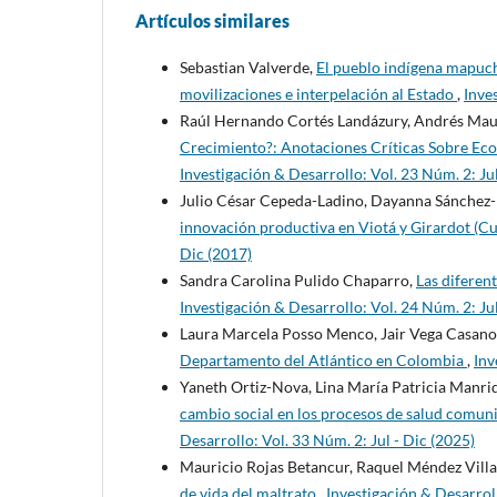
Artículos similares
Sebastian Valverde,
El pueblo indígena mapuch
movilizaciones e interpelación al Estado
,
Inve
Raúl Hernando Cortés Landázury, Andrés Mau
Crecimiento?: Anotaciones Críticas Sobre Ec
Investigación & Desarrollo: Vol. 23 Núm. 2: Jul
Julio César Cepeda-Ladino, Dayanna Sánchez
innovación productiva en Viotá y Girardot (
Dic (2017)
Sandra Carolina Pulido Chaparro,
Las diferent
Investigación & Desarrollo: Vol. 24 Núm. 2: Jul
Laura Marcela Posso Menco, Jair Vega Casan
Departamento del Atlántico en Colombia
,
Inv
Yaneth Ortiz-Nova, Lina María Patricia Manri
cambio social en los procesos de salud comuni
Desarrollo: Vol. 33 Núm. 2: Jul - Dic (2025)
Mauricio Rojas Betancur, Raquel Méndez Vill
de vida del maltrato
,
Investigación & Desarroll