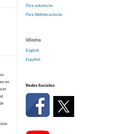
Para autores/as
Para bibliotecarios/as
Idioma
English
Español
eso
ren en
Redes Sociales:
acer
al
 de
mmons