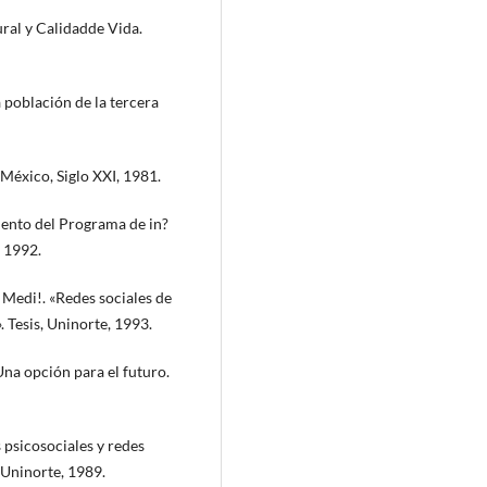
ral y Calidadde Vida.
 población de la tercera
éxico, Siglo XXI, 1981.
to del Programa de in?
, 1992.
di!. «Redes sociales de
 Tesis, Uninorte, 1993.
a opción para el futuro.
psicosociales y redes
, Uninorte, 1989.