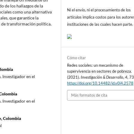
do de los hallazgos de la
Ni el envío, ni el procesamiento de los
sociales como una alternativa
artículos implica costos para los autore
les, que garantice la
o de transformación política,
instituciones de las cuales hacen parte.
Cómo citar
Redes sociales: un mecanismo de
olombia
supervivencia en sectores de pobreza.
. Investigador en el
(2021).
Investigación & Desarrollo
,
4
, 7
https://doi.org/10.14482/id.v0i4.2578
 Colombia
Más formatos de cita
. Investigador en el
e, Colombia
l