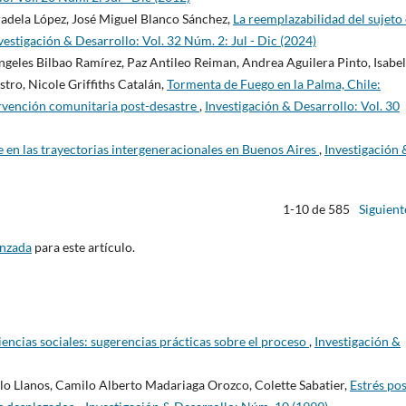
dela López, José Miguel Blanco Sánchez,
La reemplazabilidad del sujeto
vestigación & Desarrollo: Vol. 32 Núm. 2: Jul - Dic (2024)
geles Bilbao Ramírez, Paz Antileo Reiman, Andrea Aguilera Pinto, Isabe
tro, Nicole Griffiths Catalán,
Tormenta de Fuego en la Palma, Chile:
ervención comunitaria post-desastre
,
Investigación & Desarrollo: Vol. 30
e en las trayectorias intergeneracionales en Buenos Aires
,
Investigación 
1-10 de 585
Siguient
anzada
para este artículo.
iencias sociales: sugerencias prácticas sobre el proceso
,
Investigación &
o Llanos, Camilo Alberto Madariaga Orozco, Colette Sabatier,
Estrés pos