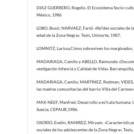
DIAZ GUERRERO, Rogelio. El Ecosistema Socio-cultu
México, 1986
LOBO, Bussi; NARVAEZ, Farid. «Re?des sociales de la
edad de la Zona Negra». Tesis, Unínorte, 1987.
LOMNITZ, Larissa.Cómo sobreviven los marginados. M
MADARlAGA, Camilo y ABELLO, Raimundo «Documen
vestigación Infancia y Calidad de Vida». Barranquilla
MADARlAGA, Camilo; MARTINEZ, Rodman; VIDES, Me
las madres comunitarias del barrio Villa del Carmen».
MAX-NEEF, Manfred. Desarrollo a es?cala humana. Un
Suecia, CEPAUR,1986.
OSORlO, Evelín; RAMIREZ, Miryam. «Características 
sociales de los adolescentes de la Zona Negra». Tesis