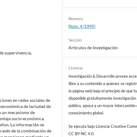
Número
Núm. 4 (1995)
Sección
Artículos de Investigación
de supervivencia,
Licencia
Investigación & Desarrollo provee acc
libre a su contenido a quienes se regist
la página web bajo el principio de que h
disponible gratuitamente investigación 
aciones en redes sociales de
público, apoya a un mayor intercambio
cioeconómica de laciudad de
omo un mecanismo de
conocimiento global.
entaja socio·económica.
tivo. La informaci6n se
Se ejecuta bajo Licencia Creative Co
través de la combinación de
CC BY-NC 4.0.
os se manejaron mediante un