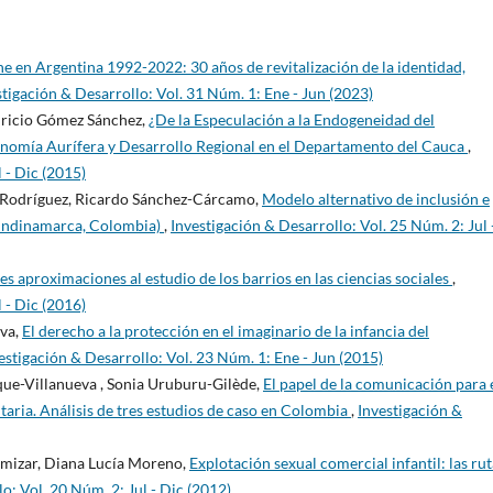
e en Argentina 1992-2022: 30 años de revitalización de la identidad,
stigación & Desarrollo: Vol. 31 Núm. 1: Ene - Jun (2023)
ricio Gómez Sánchez,
¿De la Especulación a la Endogeneidad del
onomía Aurífera y Desarrollo Regional en el Departamento del Cauca
,
 - Dic (2015)
-Rodríguez, Ricardo Sánchez-Cárcamo,
Modelo alternativo de inclusión e
Cundinamarca, Colombia)
,
Investigación & Desarrollo: Vol. 25 Núm. 2: Jul 
es aproximaciones al estudio de los barrios en las ciencias sociales
,
 - Dic (2016)
ova,
El derecho a la protección en el imaginario de la infancia del
estigación & Desarrollo: Vol. 23 Núm. 1: Ene - Jun (2015)
que-Villanueva , Sonia Uruburu-Gilède,
El papel de la comunicación para 
taria. Análisis de tres estudios de caso en Colombia
,
Investigación &
amizar, Diana Lucía Moreno,
Explotación sexual comercial infantil: las rut
o: Vol. 20 Núm. 2: Jul - Dic (2012)