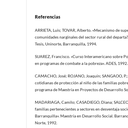
Referencias
ARRIETA, Luis; TOVAR, Alberto. «Mecanismo de supe
comunidades narginales del sector rural del depart
Tesis, Uninorte, Barranquilla, 1994.
SUAREZ, Francisco. «Curso Interamericano sobre Polí
en programas de combate a la pobreza». ADES, 1992.
CAMACHO, José; ROJANO, Joaquín; SANGAOO, P.; V
cotidianas de protección al niño de las familias pobre
programa de Maestría en Proyectos de Desarrollo So
MADARIAGA, Camilo; CASADIEGO, Diana; SALCEOO, 
familias pertenecientes a sectores en desventaja soc
Barranquilla». Maestría en Desarrollo Social. Barranq
Norte, 1992.