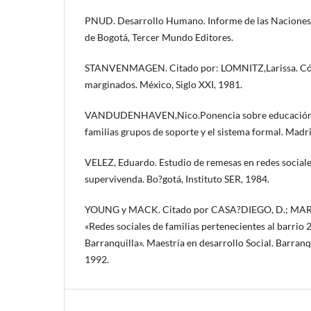
PNUD. Desarrollo Humano. Informe de las Naciones
de Bogotá, Tercer Mundo Editores.
STANVENMAGEN. Citado por: LOMNITZ,Larissa. Có
marginados. México, Siglo XXI, 1981.
VANDUDENHAVEN,Nico.Ponencia sobre educación in
familias grupos de soporte y el sistema formal. Madri
VELEZ, Eduardo. Estudio de remesas en redes sociales
supervivenda. Bo?gotá, Instituto SER, 1984.
YOUNG y MACK. Citado por CASA?DIEGO, D.; MARIN,
«Redes sociales de familias pertenecientes al barrio 
Barranquilla». Maestría en desarrollo Social. Barranq
1992.