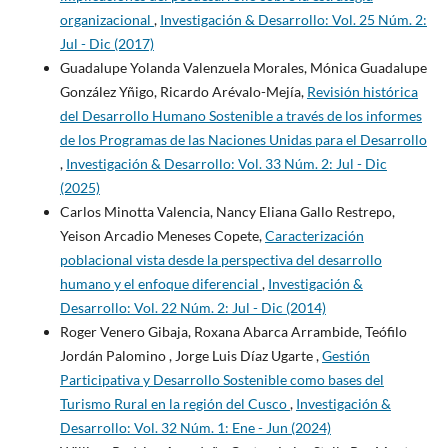
organizacional
,
Investigación & Desarrollo: Vol. 25 Núm. 2:
Jul - Dic (2017)
Guadalupe Yolanda Valenzuela Morales, Mónica Guadalupe
González Yñigo, Ricardo Arévalo-Mejía,
Revisión histórica
del Desarrollo Humano Sostenible a través de los informes
de los Programas de las Naciones Unidas para el Desarrollo
,
Investigación & Desarrollo: Vol. 33 Núm. 2: Jul - Dic
(2025)
Carlos Minotta Valencia, Nancy Eliana Gallo Restrepo,
Yeison Arcadio Meneses Copete,
Caracterización
poblacional vista desde la perspectiva del desarrollo
humano y el enfoque diferencial
,
Investigación &
Desarrollo: Vol. 22 Núm. 2: Jul - Dic (2014)
Roger Venero Gibaja, Roxana Abarca Arrambide, Teófilo
Jordán Palomino , Jorge Luis Díaz Ugarte ,
Gestión
Participativa y Desarrollo Sostenible como bases del
Turismo Rural en la región del Cusco
,
Investigación &
Desarrollo: Vol. 32 Núm. 1: Ene - Jun (2024)