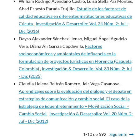
William Rodrigo Avendaño Castro, Luisa Stella Paz Montes,
Abad Ernesto Parada Trujillo,
Estudio de los factores de
calidad educativa en diferentes instituciones educativas de
Cúcuta
,
Investigación & Desarrollo: Vol. 24 Núm. 2: Jul -
Dic (2016)
Dayro Alexander Sánchez Henao, Miguel Ángel Agudelo
Vera, Diana Ali García Capdevilla,
Factores
socioeconómicos y ambientales de influencia en la
formulación de proyectos turísticos en Florencia (Caquetá,
Colombia)
,
Investigación & Desarrollo: Vol. 33 Núm. 2: Jul
- Dic (2025)
Claudia Helena Beltrán Romero, Jair Vega Casanova,
Aprendizajes sobre la evaluación del diálogo y el debate en
estrategias de comunicación y cambio social. El caso de la
Estrategia de Eduentretenimiento + Movilización Social =
Cambio Social
,
Investigación & Desarrollo: Vol. 20 Núm. 2:
Jul - Dic (2012)
1-10 de 592
Siguiente