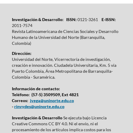
Investigación & Desarrollo: ISSN:
0121-3261
E-ISSN:
2011-7574
Revista Latinoamericana de Ciencias Sociales y Desarrollo
Humano de la Universidad del Norte (Barranquilla,
Colombia)
Dirección:
Universidad del Norte, Vicerrectoría de investigación,
creación e innovación. Ciudadela Universitaria, Km. 5 vía
Puerto Colombia, Área Metropolitana de Barranquilla-
Colombia - Suramérica.
Información de contacto:
Teléfono: (57-5) 3509509, Ext 4821
Correos:
jvega@uninorte.edu.co
-
rinvydes@uninorte.edu.co
Investigación & Desarrollo
Se ejecuta bajo Licencia
Creative Commons CC BY 4.0. Ni el envío, ni el
procesamiento de los artículos implica costos para los