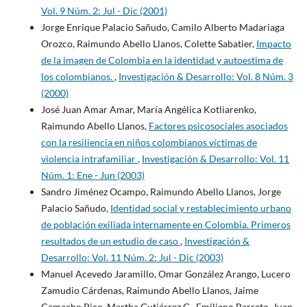
Vol. 9 Núm. 2: Jul - Dic (2001)
Jorge Enrique Palacio Sañudo, Camilo Alberto Madariaga
Orozco, Raimundo Abello Llanos, Colette Sabatier,
Impacto
de la imagen de Colombia en la identidad y autoestima de
los colombianos.
,
Investigación & Desarrollo: Vol. 8 Núm. 3
(2000)
José Juan Amar Amar, María Angélica Kotliarenko,
Raimundo Abello Llanos,
Factores psicosociales asociados
con la resiliencia en niños colombianos víctimas de
violencia intrafamiliar
,
Investigación & Desarrollo: Vol. 11
Núm. 1: Ene - Jun (2003)
Sandro Jiménez Ocampo, Raimundo Abello Llanos, Jorge
Palacio Sañudo,
Identidad social y restablecimiento urbano
de población exiliada internamente en Colombia. Primeros
resultados de un estudio de caso
,
Investigación &
Desarrollo: Vol. 11 Núm. 2: Jul - Dic (2003)
Manuel Acevedo Jaramillo, Omar González Arango, Lucero
Zamudio Cárdenas, Raimundo Abello Llanos, Jaime
Camacho Pico, Martha Gutiérrez G., Emiliano Barreto, Juan