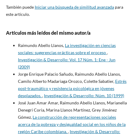
También puede
Iniciar una búsqueda de similitud avanzada
para
este artículo.
Artículos más leídos del mismo autor/a
Raimundo Abello Llanos,
La investigación en ciencias
sociales: sugerencias prácticas sobre el proceso
,
Investigación & Desarrollo: Vol. 17 Núm. 1: Ene - Jun
(2009)
Jorge Enrique Palacio Sañudo, Raimundo Abello Llanos,
Camilo Alberto Madariaga Orozco, Colette Sabatier,
Estrés
post-traumático y resistencia psicológica en jóvenes
desplazados.
,
Investigación & Desarrollo: Núm. 10 (1999)
José Juan Amar Amar, Raimundo Abello Llanos, Marianella
Denegri Coria, Marina Llanos Martínez, Grey Jiménez
Gómez,
La construcción de representaciones sociales
acerca de la pobreza y desigualdad social en los niños de la
región Caribe colombiana.
,
Investigación & Desarrollo: