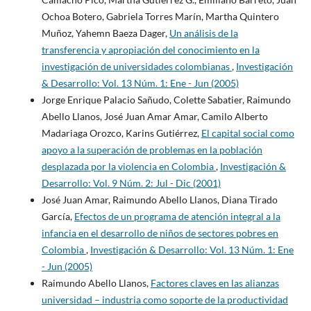
Ochoa Botero, Gabriela Torres Marín, Martha Quintero
Muñoz, Yahemn Baeza Dager,
Un análisis de la
transferencia y apropiación del conocimiento en la
investigación de universidades colombianas
,
Investigación
& Desarrollo: Vol. 13 Núm. 1: Ene - Jun (2005)
Jorge Enrique Palacio Sañudo, Colette Sabatier, Raimundo
Abello Llanos, José Juan Amar Amar, Camilo Alberto
Madariaga Orozco, Karins Gutiérrez,
El capital social como
apoyo a la superación de problemas en la población
desplazada por la violencia en Colombia
,
Investigación &
Desarrollo: Vol. 9 Núm. 2: Jul - Dic (2001)
José Juan Amar, Raimundo Abello Llanos, Diana Tirado
García,
Efectos de un programa de atención integral a la
infancia en el desarrollo de niños de sectores pobres en
Colombia
,
Investigación & Desarrollo: Vol. 13 Núm. 1: Ene
- Jun (2005)
Raimundo Abello Llanos,
Factores claves en las alianzas
universidad – industria como soporte de la productividad