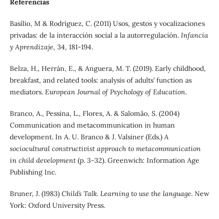
Referencias
Basílio, M & Rodríguez, C. (2011) Usos, gestos y vocalizaciones
privadas: de la interacción social a la autorregulación.
Infancia
y Aprendizaje
, 34, 181-194.
Belza, H., Herrán, E., & Anguera, M. T. (2019). Early childhood,
breakfast, and related tools: analysis of adults’ function as
mediators.
European Journal of Psychology of Education
.
Branco, A., Pessina, L., Flores, A. & Salomão, S. (2004)
Communication and metacommunication in human
development. In A. U. Branco & J. Valsiner (Eds.)
A
sociocultural constructivist approach to metacommunication
in child development
(p. 3-32). Greenwich: Information Age
Publishing Inc.
Bruner, J. (1983)
Child´s Talk. Learning to use the language
. New
York: Oxford University Press.