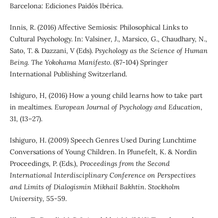
Barcelona: Ediciones Paidós Ibérica.
Innis, R. (2016) Affective Semiosis: Philosophical Links to
Cultural Psychology. In: Valsiner, J., Marsico, G., Chaudhary, N.,
Sato, T. & Dazzani, V (Eds).
Psychology as the Science of Human
Being. The Yokohama Manifesto
. (87-104) Springer
International Publishing Switzerland.
Ishiguro, H, (2016) How a young child learns how to take part
in mealtimes
. European Journal of Psychology and Education
,
31, (13–27).
Ishiguro, H. (2009) Speech Genres Used During Lunchtime
Conversations of Young Children. In PJunefelt, K. & Nordin
Proceedings, P. (Eds.),
Proceedings from the Second
International Interdisciplinary Conference on Perspectives
and Limits of Dialogismin Mikhail Bakhtin
.
Stockholm
University
, 55-59.