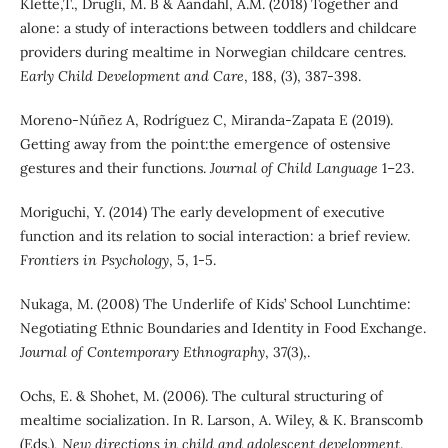
Klette,T., Drugli, M. B & Aandahl, A.M. (2018) Together and
alone: a study of interactions between toddlers and childcare
providers during mealtime in Norwegian childcare centres.
Early Child Development and Care
, 188, (3), 387-398.
Moreno-Núñez A, Rodríguez C, Miranda-Zapata E (2019).
Getting away from the point:the emergence of ostensive
gestures and their functions.
Journal of Child Language
1–23.
Moriguchi, Y. (2014) The early development of executive
function and its relation to social interaction: a brief review.
Frontiers in Psychology
, 5, 1-5.
Nukaga, M. (2008) The Underlife of Kids’ School Lunchtime:
Negotiating Ethnic Boundaries and Identity in Food Exchange.
Journal of Contemporary Ethnography
, 37(3),.
Ochs, E. & Shohet, M. (2006). The cultural structuring of
mealtime socialization. In R. Larson, A. Wiley, & K. Branscomb
(Eds.),
New directions in child and adolescent development
.