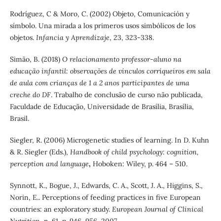
Rodríguez, C & Moro, C. (2002) Objeto, Comunicación y
símbolo. Una mirada a los primeros usos simbólicos de los
objetos.
Infancia y Aprendizaje
, 23, 323-338.
Simão, B. (2018)
O relacionamento professor-aluno na
educação infantil: observações de vínculos corriqueiros em sala
de aula com crianças de 1 a 2 anos participantes de uma
creche do DF
. Trabalho de conclusão de curso não publicada,
Faculdade de Educação, Universidade de Brasília, Brasília,
Brasil.
Siegler, R. (2006) Microgenetic studies of learning. In D. Kuhn
& R. Siegler (Eds.),
Handbook of child psychology: cognition,
perception and language
,
Hoboken: Wiley, p. 464 – 510.
Synnott, K., Bogue, J., Edwards, C. A., Scott, J. A., Higgins, S.,
Norin, E.. Perceptions of feeding practices in five European
countries: an exploratory study.
European Journal of Clinical