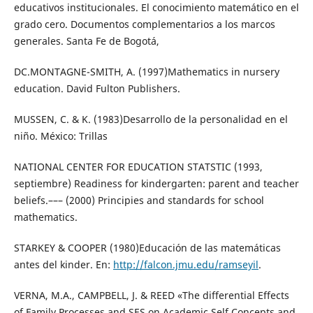
educativos institucionales. El conocimiento matemático en el
grado cero. Documentos complementarios a los marcos
generales. Santa Fe de Bogotá,
DC.MONTAGNE-SMITH, A. (1997)Mathematics in nursery
education. David Fulton Publishers.
MUSSEN, C. & K. (1983)Desarrollo de la personalidad en el
niño. México: Trillas
NATIONAL CENTER FOR EDUCATION STATSTIC (1993,
septiembre) Readiness for kindergarten: parent and teacher
beliefs.––– (2000) Principies and standards for school
mathematics.
STARKEY & COOPER (1980)Educación de las matemáticas
antes del kinder. En:
http://falcon.jmu.edu/ramseyil
.
VERNA, M.A., CAMPBELL, J. & REED «The differential Effects
of Family Processes and SES on Academic Self Concepts and