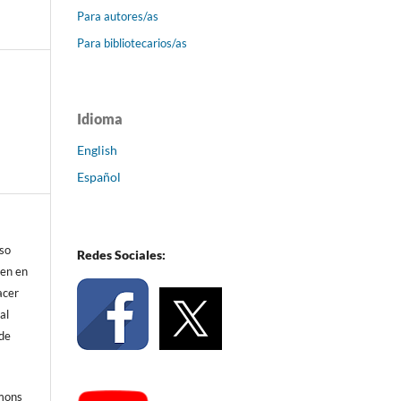
Para autores/as
Para bibliotecarios/as
Idioma
English
Español
eso
Redes Sociales:
ren en
acer
al
 de
mmons