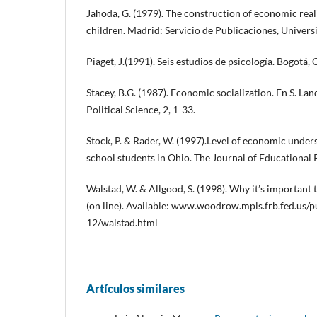
Jahoda, G. (1979). The construction of economic rea
children. Madrid: Servicio de Publicaciones, Unive
Piaget, J.(1991). Seis estudios de psicología. Bogotá,
Stacey, B.G. (1987). Economic socialization. En S. Lan
Political Science, 2, 1-33.
Stock, P. & Rader, W. (1997).Level of economic under
school students in Ohio. The Journal of Educational 
Walstad, W. & Allgood, S. (1998). Why it’s importan
(on line). Available: www.woodrow.mpls.frb.fed.us/p
12/walstad.html
Artículos similares