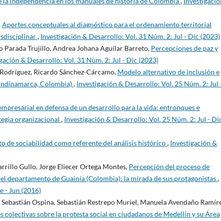
 la independencia en los manuales de historia de Colombia
,
Investigació
,
Aportes conceptuales al diagnóstico para el ordenamiento territorial
sdisciplinar
,
Investigación & Desarrollo: Vol. 31 Núm. 2: Jul - Dic (2023)
 Parada Trujillo, Andrea Johana Aguilar Barreto,
Percepciones de paz y
gación & Desarrollo: Vol. 31 Núm. 2: Jul - Dic (2023)
-Rodríguez, Ricardo Sánchez-Cárcamo,
Modelo alternativo de inclusión e
Cundinamarca, Colombia)
,
Investigación & Desarrollo: Vol. 25 Núm. 2: Jul 
mpresarial en defensa de un desarrollo para la vida: entronques e
tegia organizacional
,
Investigación & Desarrollo: Vol. 25 Núm. 2: Jul - Di
o de sociabilidad como referente del análisis histórico
,
Investigación &
rrillo Gullo, Jorge Eliecer Ortega Montes,
Percepción del proceso de
 del departamento de Guainía (Colombia): la mirada de sus protagonistas
,
e - Jun (2016)
 Sebastián Ospina, Sebastián Restrepo Muriel, Manuela Avendaño Ramíre
 colectivas sobre la protesta social en ciudadanos de Medellín y su Área