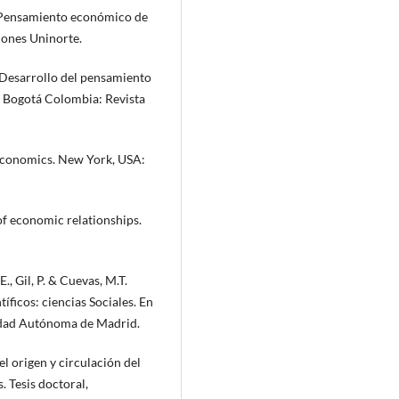
). Pensamiento económico de
iones Uninorte.
). Desarrollo del pensamiento
 Bogotá Colombia: Revista
 economics. New York, USA:
of economic relationships.
E., Gil, P. & Cuevas, M.T.
íficos: ciencias Sociales. En
idad Autónoma de Madrid.
el origen y circulación del
. Tesis doctoral,