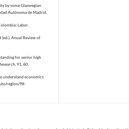
lity by some Glaswegian
rsidad Autónoma de Madrid.
 Colombia: Labor.
d (ed.). Anual Review of
standing for senior high
Research, 91, 60.
t to understand economics
ubs/region/98-