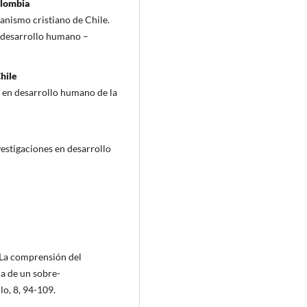
olombia
anismo cristiano de Chile.
n desarrollo humano –
hile
es en desarrollo humano de la
vestigaciones en desarrollo
. La comprensión del
a de un sobre-
o, 8, 94-109.