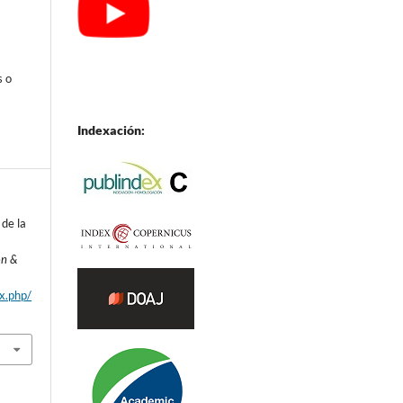
s o
Indexación:
 de la
ón &
ex.php/