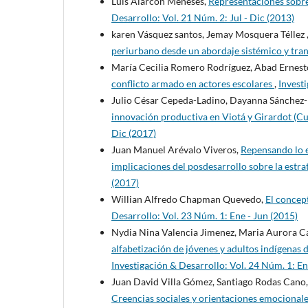
Luis Alarcón Meneses,
Representaciones sobre
Desarrollo: Vol. 21 Núm. 2: Jul - Dic (2013)
karen Vásquez santos, Jemay Mosquera Téllez 
periurbano desde un abordaje sistémico y tran
María Cecilia Romero Rodríguez, Abad Ernesto
conflicto armado en actores escolares
,
Investi
Julio César Cepeda-Ladino, Dayanna Sánchez
innovación productiva en Viotá y Girardot (
Dic (2017)
Juan Manuel Arévalo Viveros,
Repensando lo e
implicaciones del posdesarrollo sobre la estra
(2017)
Willian Alfredo Chapman Quevedo,
El concept
Desarrollo: Vol. 23 Núm. 1: Ene - Jun (2015)
Nydia Nina Valencia Jimenez, Maria Aurora Ca
alfabetización de jóvenes y adultos indígenas
Investigación & Desarrollo: Vol. 24 Núm. 1: En
Juan David Villa Gómez, Santiago Rodas Cano,
Creencias sociales y orientaciones emocionales