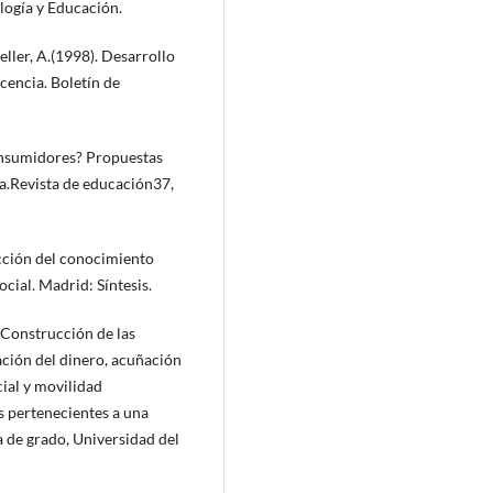
logía y Educación.
Keller, A.(1998). Desarrollo
cencia. Boletín de
onsumidores? Propuestas
ia.Revista de educación37,
rucción del conocimiento
cial. Madrid: Síntesis.
. Construcción de las
ación del dinero, acuñación
cial y movilidad
s pertenecientes a una
a de grado, Universidad del