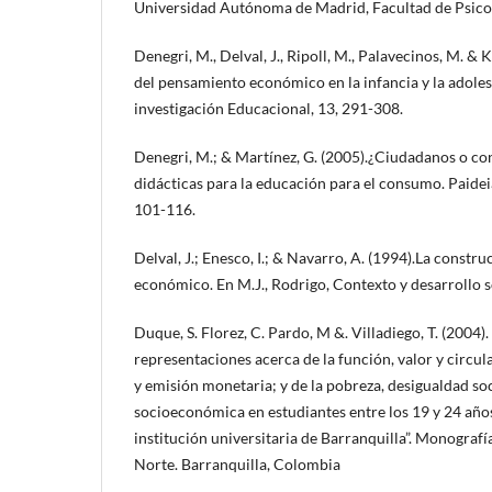
Universidad Autónoma de Madrid, Facultad de Psico
Denegri, M., Delval, J., Ripoll, M., Palavecinos, M. & 
del pensamiento económico en la infancia y la adoles
investigación Educacional, 13, 291-308.
Denegri, M.; & Martínez, G. (2005).¿Ciudadanos o c
didácticas para la educación para el consumo. Paide
101-116.
Delval, J.; Enesco, I.; & Navarro, A. (1994).La const
económico. En M.J., Rodrigo, Contexto y desarrollo so
Duque, S. Florez, C. Pardo, M &. Villadiego, T. (2004)
representaciones acerca de la función, valor y circul
y emisión monetaria; y de la pobreza, desigualdad so
socioeconómica en estudiantes entre los 19 y 24 año
institución universitaria de Barranquilla”. Monografí
Norte. Barranquilla, Colombia