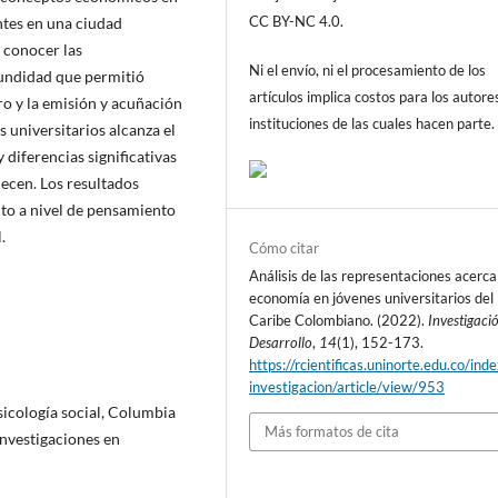
CC BY-NC 4.0.
ntes en una ciudad
 conocer las
Ni el envío, ni el procesamiento de los
fundidad que permitió
artículos implica costos para los autore
ero y la emisión y acuñación
instituciones de las cuales hacen parte.
 universitarios alcanza el
diferencias significativas
ecen. Los resultados
nto a nivel de pensamiento
.
Cómo citar
Análisis de las representaciones acerca
economía en jóvenes universitarios del
Caribe Colombiano. (2022).
Investigaci
Desarrollo
,
14
(1), 152-173.
https://rcientificas.uninorte.edu.co/ind
investigacion/article/view/953
icología social, Columbia
Más formatos de cita
 investigaciones en